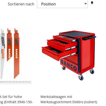
In
Sortieren nach
abste
Reihe
t-Set für hohe
Werkstattwagen mit
g (Enthält 3940-150-
Werkzeugsortiment Elektro (isoliert)