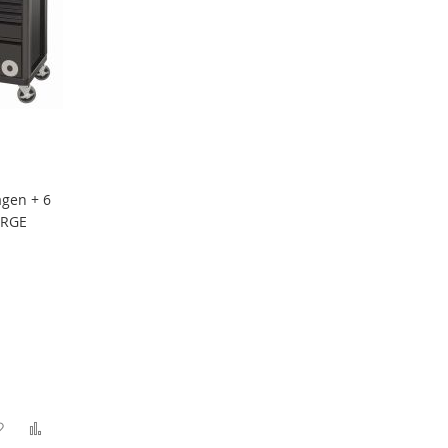
gen + 6
ARGE
Zur
Zur