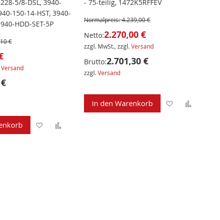
-228-5/8-DSL, 3940-
- 75-teilig, 1472K5RFFEV
940-150-14-HST, 3940-
Normalpreis:
4.239,00 €
 3940-HDD-SET-5P
2.270,00 €
Netto:
,10 €
zzgl. MwSt., zzgl.
Versand
€
2.701,30 €
Brutto:
.
Versand
zzgl.
Versand
 €
Zur
Zur
In den Warenkorb
Wunschliste
Verglei
Zur
Zur
enkorb
hinzufügen
hinzuf
Wunschliste
Vergleichsliste
hinzufügen
hinzufügen