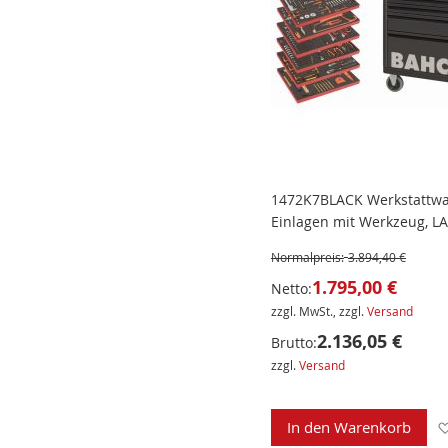
1472K7BLACK Werkstattwa
Einlagen mit Werkzeug, L
Normalpreis:
3.894,40 €
1.795,00 €
Netto:
zzgl. MwSt., zzgl.
Versand
2.136,05 €
Brutto:
zzgl.
Versand
In den Warenkorb