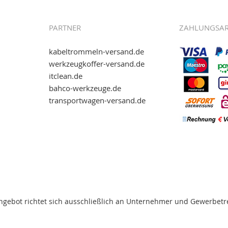
.kabeltrommeln-
PARTNER
ZAHLUNGSA
kabeltrommeln-versand.de
werkzeugkoffer-versand.de
itclean.de
wie eps (PAYONE)
bahco-werkzeuge.de
and.de
!
transportwagen-versand.de
ww.transportwagen-
. Einfach reinschauen...
ngebot richtet sich ausschließlich an Unternehmer und Gewerbetr