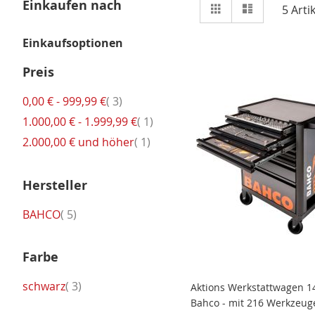
Ansicht
Einkaufen nach
Raster
Liste
5
Artik
als
Einkaufsoptionen
Preis
Artikel
0,00 €
-
999,99 €
3
Artikel
1.000,00 €
-
1.999,99 €
1
Artikel
2.000,00 €
und höher
1
Hersteller
Artikel
BAHCO
5
Farbe
Artikel
schwarz
3
Aktions Werkstattwagen 1
Bahco - mit 216 Werkzeug