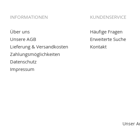
01.06.2019: Individuell
bedruckte Kabeltrommeln
auf
www
versand.de/Kabelbedruckung
INFORMATIONEN
KUNDENSERVICE
04.11.2018: Überarbeitung der Corporate Identity (CI)
25.01.2017:
JETZT NEU
- Zahlung per paydirekt
Über uns
Häufige Fragen
Unsere AGB
Erweiterte Suche
16.01.2017:
JETZT NEU
- Visa & MasterCard (inkl. Maestro)
Lieferung & Versandkosten
Kontakt
12.01.2017:
JETZT NEU
- giropay, SOFORT-Überweisung so
Zahlungsmöglichkeiten
Datenschutz
05.09.2016: NEUE Topseller bei
www.kabeltrommeln-vers
Impressum
11.08.2016: Gerade entsteht unser "neuer" Partnershop
w
versand.de
, der Online-Shop für einfaches Transportieren
Unser A