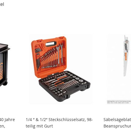
el
40 Jahre
1/4 “ & 1/2“ Steckschlüsselsatz, 98-
Säbelsägeblat
en,
teilig mit Gurt
Beanspruchun