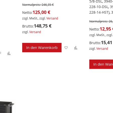
5/8-DSL, 3940
Normalpreis:
246,35 €
228-10-DSL, 3
125,00 €
228-14-HST),
Netto:
zzgl. MwSt., zzgl.
Versand
Normalpreis:
26
148,75 €
Brutto:
12,95 
Netto:
zzgl.
Versand
zzgl. MwSt., zzgl
15,41
Brutto:
Zur
Zur
In den Warenkorb
zzgl.
Versand
Zur
Zur
Wunschliste
Vergleichsliste
Wunschliste
Vergleichsliste
In den War
hinzufügen
hinzufügen
hinzufügen
hinzufügen