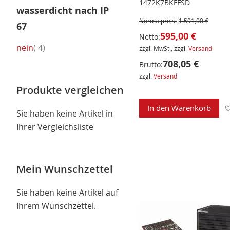
1472K7BKFFSD
wasserdicht nach IP
Normalpreis:
1.591,00 €
67
595,00 €
Netto:
Artikel
nein
4
zzgl. MwSt., zzgl.
Versand
708,05 €
Brutto:
zzgl.
Versand
Produkte vergleichen
In den Warenkorb
Sie haben keine Artikel in
Ihrer Vergleichsliste
Mein Wunschzettel
Sie haben keine Artikel auf
Ihrem Wunschzettel.