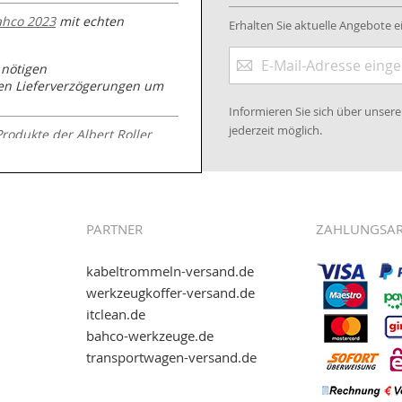
ahco 2023
mit echten
Erhalten Sie aktuelle Angebote ei
Anmeldung
 nötigen
zum
nen Lieferverzögerungen um
Newsletter:
Informieren Sie sich über unse
jederzeit möglich.
Produkte der Albert Roller
.kabeltrommeln-
PARTNER
ZAHLUNGSA
kabeltrommeln-versand.de
werkzeugkoffer-versand.de
itclean.de
wie eps (PAYONE)
bahco-werkzeuge.de
and.de
!
transportwagen-versand.de
ww.transportwagen-