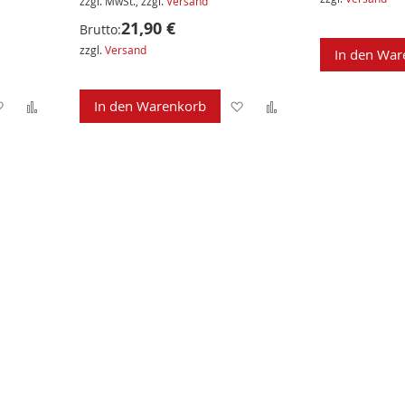
zzgl. MwSt., zzgl.
Versand
21,90 €
Brutto:
zzgl.
Versand
In den War
Zur
Zur
Zur
Zur
In den Warenkorb
Wunschliste
Vergleichsliste
Wunschliste
Vergleichsliste
hinzufügen
hinzufügen
hinzufügen
hinzufügen