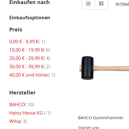
Ansicht
Einkaufen nach
Raster
Liste
Artike
als
Einkaufsoptionen
Preis
Artikel
0,00 €
-
9,99 €
1
Artikel
10,00 €
-
19,99 €
6
Artikel
20,00 €
-
29,99 €
4
Artikel
30,00 €
-
39,99 €
2
Artikel
40,00 €
und höher
1
Hersteller
Artikel
BAHCO
10
Artikel
Heinz Hesse KG
1
BAHCO Gummihammer
Artikel
Wiha
3
Startet von