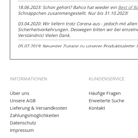
18.06.2023: Schon gehört? Bahco hat wieder ein
Best of B
Schnäppchen zusammengestellt. Nur bis 31.10.2023!
03.04.2020: Wir liefern trotz Corona aus - jedoch mit allen
Sicherheitvorkehrungen. Deswegen bitten wir bei einzel
Verständnis! Vielen Dank.
05.07.2019: Neuester Zugang zu unserer Produktpalette:
GmbH zur Rohrbearbeitung
01.06.2019: Individuell
bedruckte Kabeltrommeln
auf
www
versand.de/Kabelbedruckung
INFORMATIONEN
KUNDENSERVICE
04.11.2018: Überarbeitung der Corporate Identity (CI)
25.01.2017:
JETZT NEU
- Zahlung per paydirekt
Über uns
Häufige Fragen
Unsere AGB
Erweiterte Suche
16.01.2017:
JETZT NEU
- Visa & MasterCard (inkl. Maestro)
Lieferung & Versandkosten
Kontakt
12.01.2017:
JETZT NEU
- giropay, SOFORT-Überweisung so
Zahlungsmöglichkeiten
Datenschutz
05.09.2016: NEUE Topseller bei
www.kabeltrommeln-vers
Impressum
11.08.2016: Gerade entsteht unser "neuer" Partnershop
w