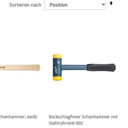
In
Sortieren nach
abste
Reihe
Schonhammer, weiß/
Rückschlagfreier Schonhammer mit
Stahlrohrstiel 802