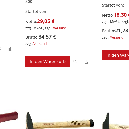
800
Startet von
Startet von
18,30 
Netto:
29,05 €
Netto:
zzgl. MwSt., zzgl
zzgl. MwSt., zzgl.
Versand
21,78
Brutto:
34,57 €
Brutto:
zzgl.
Versand
zzgl.
Versand
Zur
Zur
In den War
Wunschliste
Vergleichsliste
Zur
Zur
In den Warenkorb
hinzufügen
hinzufügen
Wunschliste
Vergleichsliste
hinzufügen
hinzufügen