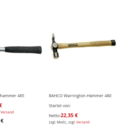
hinzufügen
hinzuf
nhammer 485
BAHCO Warrington-Hämmer 480
€
Startet von
.
Versand
22,35 €
Netto:
 €
zzgl. MwSt., zzgl.
Versand