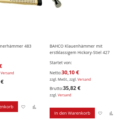
inerhämmer 483
BAHCO Klauenhämmer mit
erstklassigem Hickory-Stiel 427
Startet von
€
30,10 €
Netto:
.
Versand
zzgl. MwSt., zzgl.
Versand
 €
35,82 €
Brutto:
zzgl.
Versand
Zur
Zur
enkorb
Zur
Zur
In den Warenkorb
Wunschliste
Vergleichsliste
Wunschliste
Verglei
hinzufügen
hinzufügen