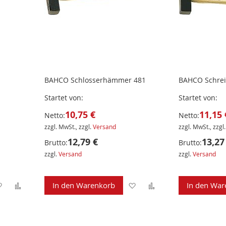
BAHCO Schlosserhämmer 481
BAHCO Schre
Startet von
Startet von
10,75 €
11,15 
Netto:
Netto:
zzgl. MwSt., zzgl.
Versand
zzgl. MwSt., zzgl
12,79 €
13,27
Brutto:
Brutto:
zzgl.
Versand
zzgl.
Versand
Zur
Zur
Zur
Zur
In den Warenkorb
In den War
Wunschliste
Vergleichsliste
Wunschliste
Vergleichsliste
hinzufügen
hinzufügen
hinzufügen
hinzufügen