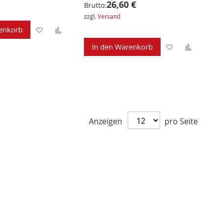
26,60 €
Brutto:
zzgl.
Versand
Zur
Zur
enkorb
Wunschliste
Vergleichsliste
Zur
Zur
In den Warenkorb
hinzufügen
hinzufügen
Wunschliste
Verglei
hinzufügen
hinzuf
Anzeigen
pro Seite