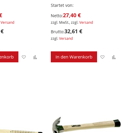
Startet von
€
27,40 €
Netto:
.
Versand
zzgl. MwSt., zzgl.
Versand
 €
32,61 €
Brutto:
zzgl.
Versand
Zur
Zur
Zur
Zur
enkorb
In den Warenkorb
Wunschliste
Vergleichsliste
Wunschliste
Verglei
hinzufügen
hinzufügen
hinzufügen
hinzuf