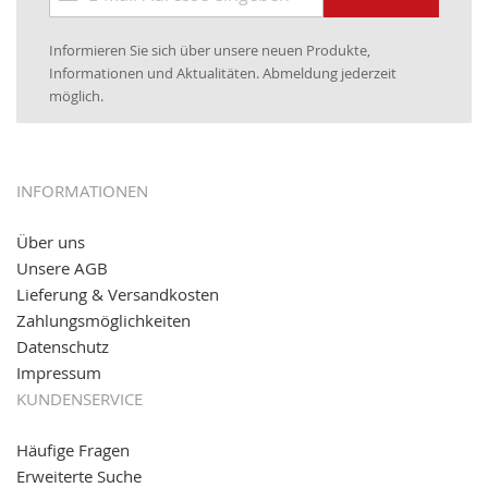
zum
Newsletter:
25.01.2017:
JETZT NEU
- Zahlung per paydirekt
Informieren Sie sich über unsere neuen Produkte,
16.01.2017:
JETZT NEU
- Visa & MasterCard (inkl.
Informationen und Aktualitäten. Abmeldung jederzeit
Maestro)
möglich.
12.01.2017:
JETZT NEU
- giropay, SOFORT-Überweisung
sowie eps (PAYONE)
05.09.2016: NEUE Topseller bei
www.kabeltrommeln-
INFORMATIONEN
versand.de
!
Über uns
11.08.2016: Gerade entsteht unser "neuer"
Unsere AGB
Partnershop
www.transportwagen-versand.de
, der
Online-Shop für einfaches Transportieren. Einfach
Lieferung & Versandkosten
reinschauen...
Zahlungsmöglichkeiten
Datenschutz
Impressum
KUNDENSERVICE
Häufige Fragen
Erweiterte Suche