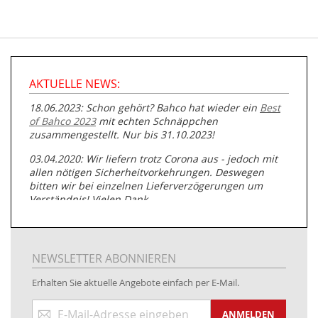
AKTUELLE NEWS:
18.06.2023: Schon gehört? Bahco hat wieder ein
Best
of Bahco 2023
mit echten Schnäppchen
zusammengestellt. Nur bis 31.10.2023!
03.04.2020: Wir liefern trotz Corona aus - jedoch mit
allen nötigen Sicherheitvorkehrungen. Deswegen
bitten wir bei einzelnen Lieferverzögerungen um
Verständnis! Vielen Dank.
05.07.2019: Neuester Zugang zu unserer
Produktpalette:
Produkte der Albert Roller GmbH zur
Rohrbearbeitung
NEWSLETTER ABONNIEREN
01.06.2019: Individuell
bedruckte Kabeltrommeln
auf
Erhalten Sie aktuelle Angebote einfach per E-Mail.
www.kabeltrommeln-versand.de/Kabelbedruckung
Anmeldung
04.11.2018: Überarbeitung der Corporate Identity (CI)
ANMELDEN