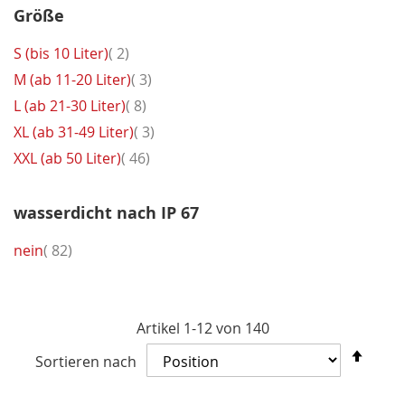
Größe
Artikel
S (bis 10 Liter)
2
Artikel
M (ab 11-20 Liter)
3
Artikel
L (ab 21-30 Liter)
8
Artikel
XL (ab 31-49 Liter)
3
Artikel
XXL (ab 50 Liter)
46
wasserdicht nach IP 67
Artikel
nein
82
Artikel
1
-
12
von
140
In
Sortieren nach
abst
Reih