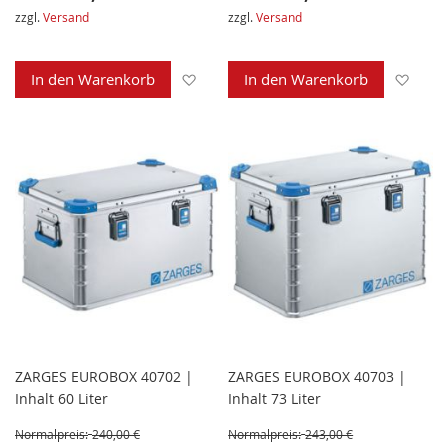
zzgl.
Versand
zzgl.
Versand
Zur Wunschliste hinzufügen
Zur 
In den Warenkorb
In den Warenkorb
ZARGES EUROBOX 40702 |
ZARGES EUROBOX 40703 |
Inhalt 60 Liter
Inhalt 73 Liter
Normalpreis:
240,00 €
Normalpreis:
243,00 €