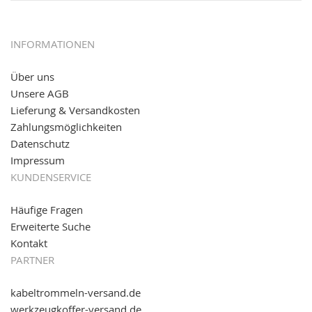
12.01.2017:
JETZT NEU
- giropay, SOFORT-Überweisung
sowie eps (PAYONE)
05.09.2016: NEUE Topseller bei
www.kabeltrommeln-
INFORMATIONEN
versand.de
!
Über uns
11.08.2016: Gerade entsteht unser "neuer"
Unsere AGB
Partnershop
www.transportwagen-versand.de
, der
Online-Shop für einfaches Transportieren. Einfach
Lieferung & Versandkosten
reinschauen...
Zahlungsmöglichkeiten
Datenschutz
Impressum
KUNDENSERVICE
Häufige Fragen
Erweiterte Suche
Kontakt
PARTNER
kabeltrommeln-versand.de
werkzeugkoffer-versand.de