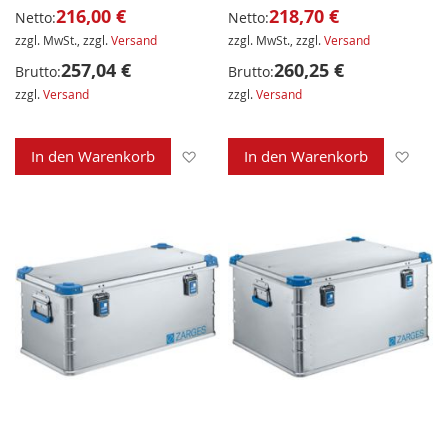
216,00 €
218,70 €
Netto:
Netto:
zzgl. MwSt., zzgl.
Versand
zzgl. MwSt., zzgl.
Versand
257,04 €
260,25 €
Brutto:
Brutto:
zzgl.
Versand
zzgl.
Versand
Zur Wunschliste hinzufügen
Zur 
In den Warenkorb
In den Warenkorb