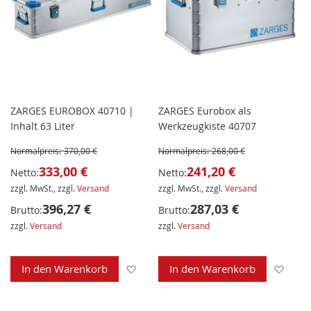
ZARGES EUROBOX 40710 |
ZARGES Eurobox als
Inhalt 63 Liter
Werkzeugkiste 40707
Normalpreis:
370,00 €
Normalpreis:
268,00 €
333,00 €
241,20 €
Netto:
Netto:
zzgl. MwSt., zzgl.
Versand
zzgl. MwSt., zzgl.
Versand
396,27 €
287,03 €
Brutto:
Brutto:
zzgl.
Versand
zzgl.
Versand
Zur Wunschliste hinzufügen
Zur 
In den Warenkorb
In den Warenkorb