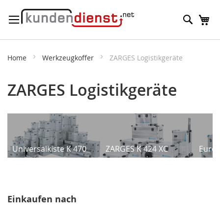
Direkt
Suche
M
zum
Inhalt
Home
Werkzeugkoffer
ZARGES Logistikgeräte
ZARGES Logistikgeräte
Universalkiste K 470
ZARGES K 424 XC
Euro
Einkaufen nach