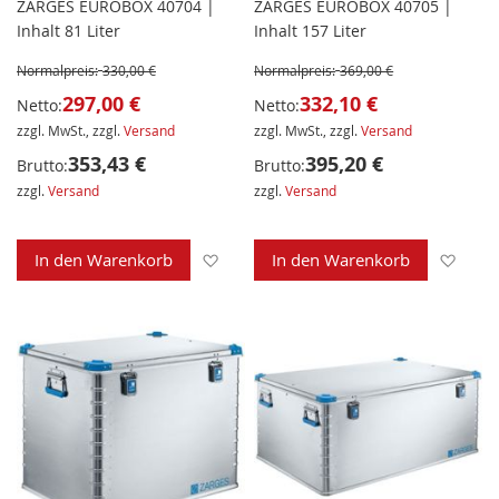
ZARGES EUROBOX 40704 |
ZARGES EUROBOX 40705 |
Inhalt 81 Liter
Inhalt 157 Liter
Normalpreis:
330,00 €
Normalpreis:
369,00 €
297,00 €
332,10 €
Netto:
Netto:
zzgl. MwSt., zzgl.
Versand
zzgl. MwSt., zzgl.
Versand
353,43 €
395,20 €
Brutto:
Brutto:
zzgl.
Versand
zzgl.
Versand
Zur Wunschliste hinzufügen
Zur 
In den Warenkorb
In den Warenkorb