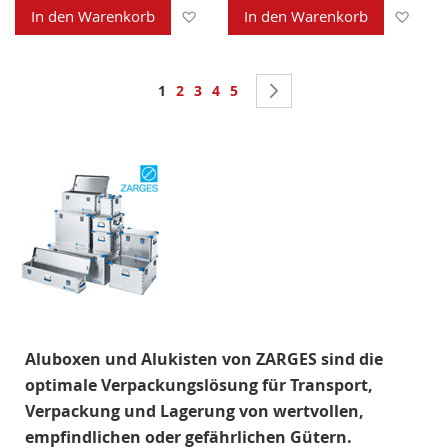
Zur Wunschliste hinzufügen
Zur 
In den Warenkorb
In den Warenkorb
Seite
Sie lesen gerade Seite
Seite
Seite
Seite
Seite
Seite
Weiter
1
2
3
4
5
Aluboxen und Alukisten von ZARGES sind die
optimale Verpackungslösung für Transport,
Verpackung und Lagerung von wertvollen,
empfindlichen oder gefährlichen Gütern.