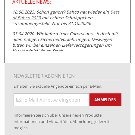
AKTUELLE NEWS:
18.06.2023: Schon gehört? Bahco hat wieder ein
Best
of Bahco 2023
mit echten Schnäppchen
zusammengestellt. Nur bis 31.10.2023!
03.04.2020: Wir liefern trotz Corona aus - jedoch mit
allen nötigen Sicherheitvorkehrungen. Deswegen
bitten wir bei einzelnen Lieferverzögerungen um
Verständnis! Vielen Dank.
05.07.2019: Neuester Zugang zu unserer
Produktpalette:
Produkte der Albert Roller GmbH zur
Rohrbearbeitung
NEWSLETTER ABONNIEREN
01.06.2019: Individuell
bedruckte Kabeltrommeln
auf
Erhalten Sie aktuelle Angebote einfach per E-Mail.
www.kabeltrommeln-versand.de/Kabelbedruckung
Anmeldung
04.11.2018: Überarbeitung der Corporate Identity (CI)
ANMELDEN
zum
Newsletter:
25.01.2017:
JETZT NEU
- Zahlung per paydirekt
Informieren Sie sich über unsere neuen Produkte,
16.01.2017:
JETZT NEU
- Visa & MasterCard (inkl.
Informationen und Aktualitäten. Abmeldung jederzeit
Maestro)
möglich.