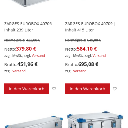
ZARGES EUROBOX 40706 |
ZARGES EUROBOX 40709 |
Inhalt 239 Liter
Inhalt 415 Liter
Normalpreis:
422,00 €
Normalpreis:
649,00 €
379,80 €
584,10 €
Netto:
Netto:
zzgl. MwSt., zzgl.
Versand
zzgl. MwSt., zzgl.
Versand
451,96 €
695,08 €
Brutto:
Brutto:
zzgl.
Versand
zzgl.
Versand
Zur Wunschliste hinzufügen
Zur 
In den Warenkorb
In den Warenkorb