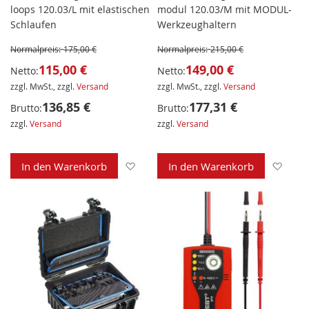
loops 120.03/L mit elastischen
modul 120.03/M mit MODUL-
Schlaufen
Werkzeughaltern
Normalpreis:
175,00 €
Normalpreis:
215,00 €
115,00 €
149,00 €
Netto:
Netto:
zzgl. MwSt., zzgl.
Versand
zzgl. MwSt., zzgl.
Versand
136,85 €
177,31 €
Brutto:
Brutto:
zzgl.
Versand
zzgl.
Versand
Zur Wunschliste hinzufügen
Zur 
In den Warenkorb
In den Warenkorb