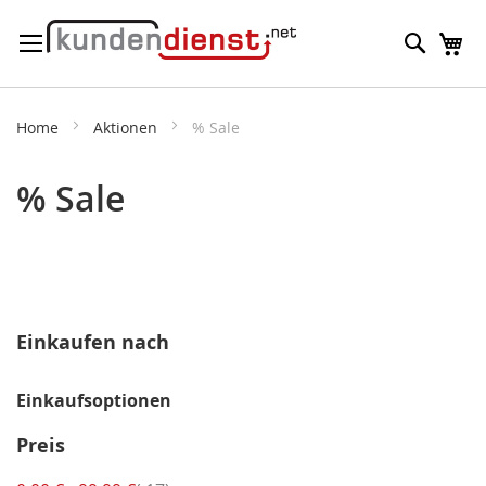
Direkt
Suche
M
zum
Inhalt
Home
Aktionen
% Sale
% Sale
Einkaufen nach
Einkaufsoptionen
Preis