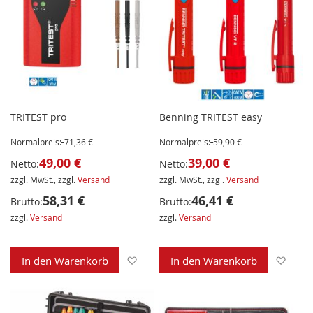
TRITEST pro
Benning TRITEST easy
Normalpreis:
71,36 €
Normalpreis:
59,90 €
49,00 €
39,00 €
Netto:
Netto:
zzgl. MwSt., zzgl.
Versand
zzgl. MwSt., zzgl.
Versand
58,31 €
46,41 €
Brutto:
Brutto:
zzgl.
Versand
zzgl.
Versand
Zur Wunschliste hinzufügen
Zur 
In den Warenkorb
In den Warenkorb