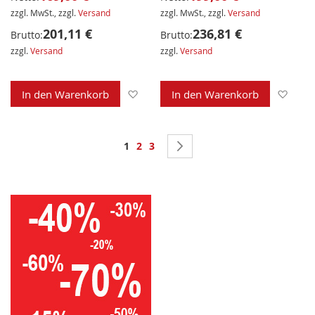
zzgl. MwSt., zzgl.
Versand
zzgl. MwSt., zzgl.
Versand
201,11 €
236,81 €
Brutto:
Brutto:
zzgl.
Versand
zzgl.
Versand
Zur Wunschliste hinzufügen
Zur 
In den Warenkorb
In den Warenkorb
Seite
Sie lesen gerade Seite
Seite
Seite
Seite
Weiter
1
2
3