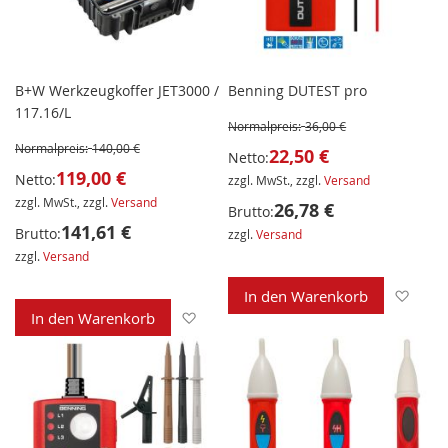
B+W Werkzeugkoffer JET3000 /
Benning DUTEST pro
117.16/L
Normalpreis:
36,00 €
Normalpreis:
140,00 €
22,50 €
Netto:
119,00 €
Netto:
zzgl. MwSt., zzgl.
Versand
zzgl. MwSt., zzgl.
Versand
26,78 €
Brutto:
141,61 €
Brutto:
zzgl.
Versand
zzgl.
Versand
Zur 
In den Warenkorb
Zur Wunschliste hinzufügen
In den Warenkorb