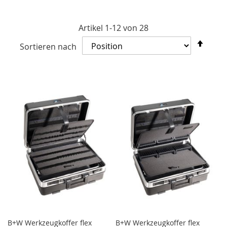
Artikel
1
-
12
von
28
In
Sortieren nach
abst
Reih
B+W Werkzeugkoffer flex
B+W Werkzeugkoffer flex