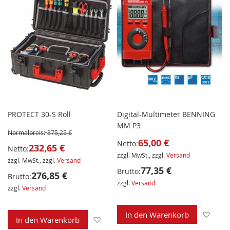
PROTECT 30-S Roll
Digital-Multimeter BENNING
MM P3
Normalpreis:
375,25 €
65,00 €
Netto:
232,65 €
Netto:
zzgl. MwSt., zzgl.
Versand
zzgl. MwSt., zzgl.
Versand
77,35 €
Brutto:
276,85 €
Brutto:
zzgl.
Versand
zzgl.
Versand
Zur 
In den Warenkorb
Zur Wunschliste hinzufügen
In den Warenkorb