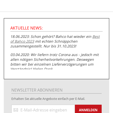
AKTUELLE NEWS:
18.06.2023: Schon gehört? Bahco hat wieder ein
Best
of Bahco 2023
mit echten Schnäppchen
zusammengestellt. Nur bis 31.10.2023!
03.04.2020: Wir liefern trotz Corona aus - jedoch mit
allen nötigen Sicherheitvorkehrungen. Deswegen
bitten wir bei einzelnen Lieferverzögerungen um
Verständnis! Vielen Dank.
05.07.2019: Neuester Zugang zu unserer
Produktpalette:
Produkte der Albert Roller GmbH zur
Rohrbearbeitung
NEWSLETTER ABONNIEREN
01.06.2019: Individuell
bedruckte Kabeltrommeln
auf
Erhalten Sie aktuelle Angebote einfach per E-Mail.
www.kabeltrommeln-versand.de/Kabelbedruckung
Anmeldung
04.11.2018: Überarbeitung der Corporate Identity (CI)
ANMELDEN
zum