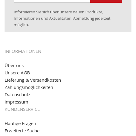
Newsletter:
25.01.2017:
JETZT NEU
- Zahlung per paydirekt
Informieren Sie sich über unsere neuen Produkte,
16.01.2017:
JETZT NEU
- Visa & MasterCard (inkl.
Informationen und Aktualitäten. Abmeldung jederzeit
Maestro)
möglich.
12.01.2017:
JETZT NEU
- giropay, SOFORT-Überweisung
sowie eps (PAYONE)
05.09.2016: NEUE Topseller bei
www.kabeltrommeln-
INFORMATIONEN
versand.de
!
Über uns
11.08.2016: Gerade entsteht unser "neuer"
Unsere AGB
Partnershop
www.transportwagen-versand.de
, der
Online-Shop für einfaches Transportieren. Einfach
Lieferung & Versandkosten
reinschauen...
Zahlungsmöglichkeiten
Datenschutz
Impressum
KUNDENSERVICE
Häufige Fragen
Erweiterte Suche