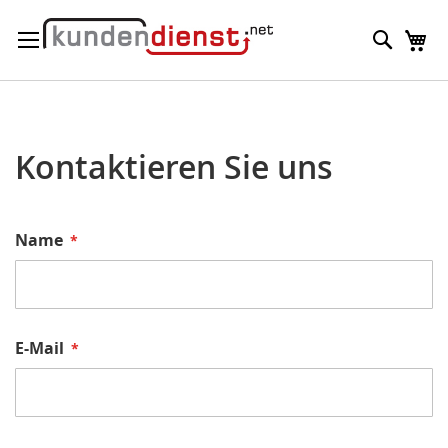
Direkt
Suche
M
zum
Inhalt
Kontaktieren Sie uns
Name
E-Mail