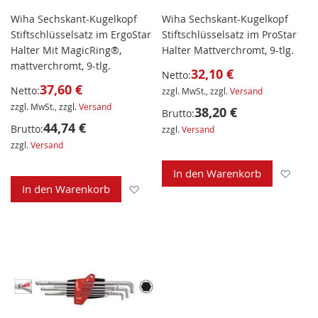
Wiha Sechskant-Kugelkopf
Wiha Sechskant-Kugelkopf
Stiftschlüsselsatz im ErgoStar
Stiftschlüsselsatz im ProStar
Halter Mit MagicRing®,
Halter Mattverchromt, 9-tlg.
mattverchromt, 9-tlg.
32,10 €
Netto:
37,60 €
Netto:
zzgl. MwSt., zzgl.
Versand
zzgl. MwSt., zzgl.
Versand
38,20 €
Brutto:
44,74 €
Brutto:
zzgl.
Versand
zzgl.
Versand
Zur 
In den Warenkorb
Zur Wunschliste hinzufügen
In den Warenkorb