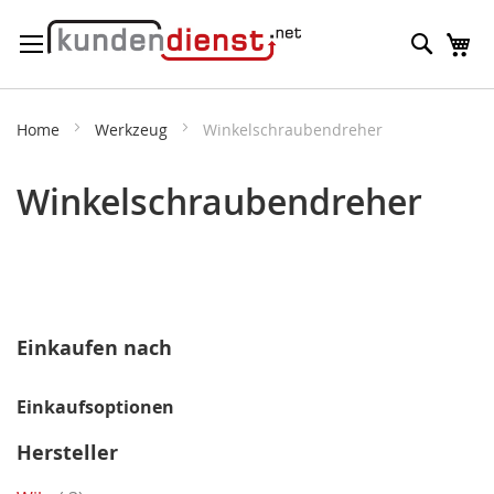
Direkt
Suche
M
zum
Inhalt
Home
Werkzeug
Winkelschraubendreher
Winkelschraubendreher
Einkaufen nach
Einkaufsoptionen
Hersteller