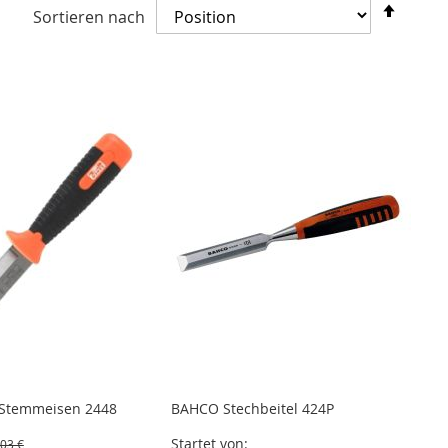
In
Sortieren nach
abste
Reihe
Stemmeisen 2448
BAHCO Stechbeitel 424P
Startet von
,03 €