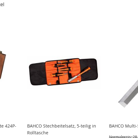
el
ste 424P-
BAHCO Stechbeitelsatz, 5-teilig in
BAHCO Multi-
Rolltasche
Normalpreis:
28