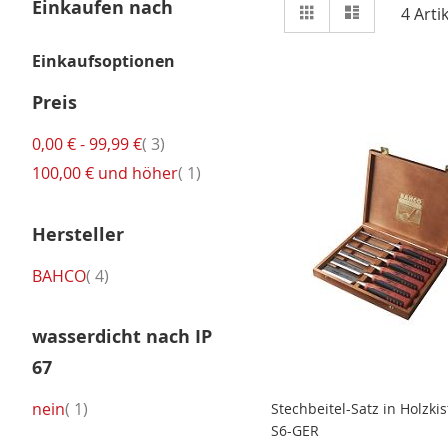
Ansicht
Einkaufen nach
Raster
Liste
4
Artik
als
Einkaufsoptionen
Preis
Artikel
0,00 €
-
99,99 €
3
Artikel
100,00 €
und höher
1
Hersteller
Artikel
BAHCO
4
wasserdicht nach IP
67
Artikel
nein
1
Stechbeitel-Satz in Holzki
S6-GER