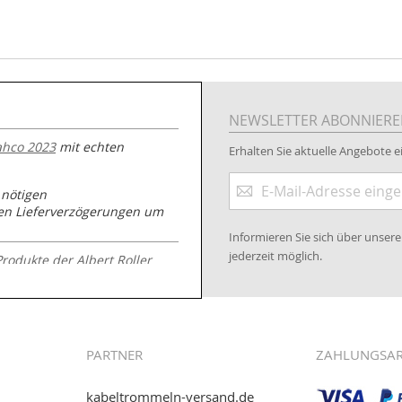
NEWSLETTER ABONNIER
ahco 2023
mit echten
Erhalten Sie aktuelle Angebote ei
Anmeldung
 nötigen
zum
nen Lieferverzögerungen um
Newsletter:
Informieren Sie sich über unse
jederzeit möglich.
Produkte der Albert Roller
.kabeltrommeln-
PARTNER
ZAHLUNGSA
kabeltrommeln-versand.de