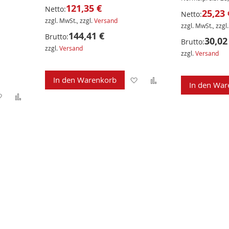
121,35 €
Netto:
25,23 
Netto:
zzgl. MwSt., zzgl.
Versand
zzgl. MwSt., zzgl
144,41 €
Brutto:
30,02
Brutto:
zzgl.
Versand
zzgl.
Versand
Zur
Zur
In den Warenkorb
In den War
Zur
Zur
Wunschliste
Vergleichsliste
Wunschliste
Vergleichsliste
hinzufügen
hinzufügen
hinzufügen
hinzufügen