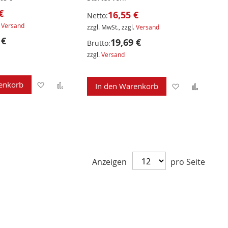
€
16,55 €
Netto:
.
Versand
zzgl. MwSt., zzgl.
Versand
 €
19,69 €
Brutto:
zzgl.
Versand
Zur
Zur
enkorb
Zur
Zur
In den Warenkorb
Wunschliste
Vergleichsliste
Wunschliste
Verglei
hinzufügen
hinzufügen
hinzufügen
hinzuf
Anzeigen
pro Seite