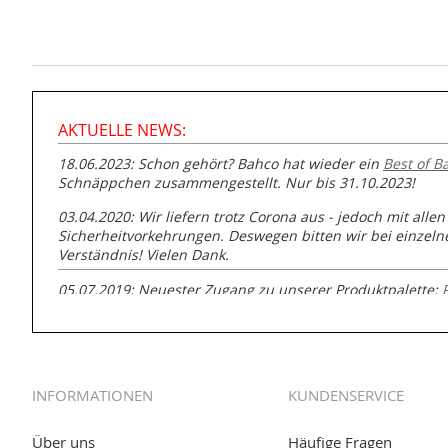
AKTUELLE NEWS:
18.06.2023: Schon gehört? Bahco hat wieder ein
Best of B
Schnäppchen zusammengestellt. Nur bis 31.10.2023!
03.04.2020: Wir liefern trotz Corona aus - jedoch mit allen
Sicherheitvorkehrungen. Deswegen bitten wir bei einzel
Verständnis! Vielen Dank.
05.07.2019: Neuester Zugang zu unserer Produktpalette:
GmbH zur Rohrbearbeitung
01.06.2019: Individuell
bedruckte Kabeltrommeln
auf
www
versand.de/Kabelbedruckung
INFORMATIONEN
KUNDENSERVICE
04.11.2018: Überarbeitung der Corporate Identity (CI)
25.01.2017:
JETZT NEU
- Zahlung per paydirekt
Über uns
Häufige Fragen