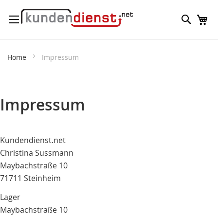
Direkt
Suche
M
zum
Inhalt
Home
Impressum
Impressum
Kundendienst.net
Christina Sussmann
Maybachstraße 10
71711 Steinheim
Lager
Maybachstraße 10