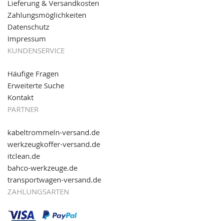
Online-Shop für einfaches Transportieren. Einfach
Lieferung & Versandkosten
reinschauen...
Zahlungsmöglichkeiten
Datenschutz
Impressum
KUNDENSERVICE
Häufige Fragen
Erweiterte Suche
Kontakt
PARTNER
kabeltrommeln-versand.de
werkzeugkoffer-versand.de
itclean.de
bahco-werkzeuge.de
transportwagen-versand.de
ZAHLUNGSARTEN