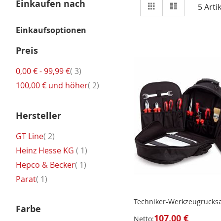
Ansicht
Einkaufen nach
Raster
Liste
5
Artik
als
Einkaufsoptionen
Preis
Artikel
0,00 €
-
99,99 €
3
Artikel
100,00 €
und höher
2
Hersteller
Artikel
GT Line
2
Artikel
Heinz Hesse KG
1
Artikel
Hepco & Becker
1
Artikel
Parat
1
Techniker-Werkzeugrucks
Farbe
107,00 €
Netto: