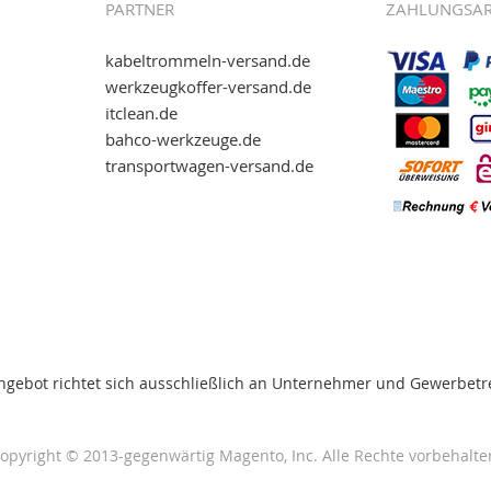
PARTNER
ZAHLUNGSA
kabeltrommeln-versand.de
werkzeugkoffer-versand.de
itclean.de
wie eps (PAYONE)
bahco-werkzeuge.de
and.de
!
transportwagen-versand.de
ww.transportwagen-
. Einfach reinschauen...
ngebot richtet sich ausschließlich an Unternehmer und Gewerbetr
opyright © 2013-gegenwärtig Magento, Inc. Alle Rechte vorbehalte