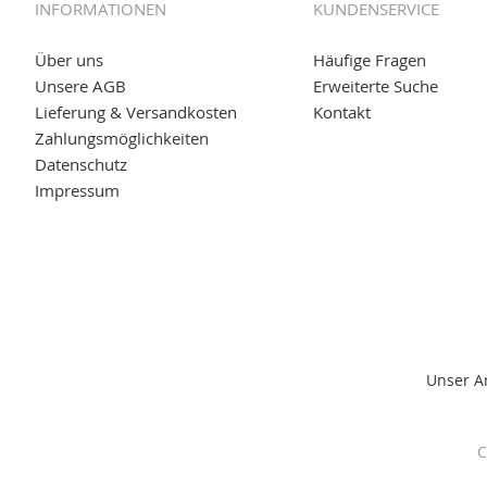
INFORMATIONEN
KUNDENSERVICE
04.11.2018: Überarbeitung der Corporate Identity (CI)
25.01.2017:
JETZT NEU
- Zahlung per paydirekt
Über uns
Häufige Fragen
Unsere AGB
Erweiterte Suche
16.01.2017:
JETZT NEU
- Visa & MasterCard (inkl. Maestro)
Lieferung & Versandkosten
Kontakt
12.01.2017:
JETZT NEU
- giropay, SOFORT-Überweisung so
Zahlungsmöglichkeiten
Datenschutz
05.09.2016: NEUE Topseller bei
www.kabeltrommeln-vers
Impressum
11.08.2016: Gerade entsteht unser "neuer" Partnershop
w
versand.de
, der Online-Shop für einfaches Transportieren
Unser A
C