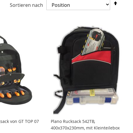
In
Sortieren nach
abste
Reihe
sack von GT TOP 07
Plano Rucksack 542TB,
400x370x230mm, mit Kleinteilebox