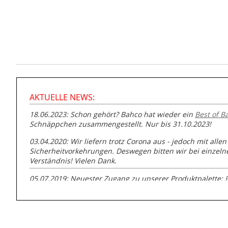
AKTUELLE NEWS:
18.06.2023: Schon gehört? Bahco hat wieder ein
Best of B
Schnäppchen zusammengestellt. Nur bis 31.10.2023!
03.04.2020: Wir liefern trotz Corona aus - jedoch mit allen
Sicherheitvorkehrungen. Deswegen bitten wir bei einzel
Verständnis! Vielen Dank.
05.07.2019: Neuester Zugang zu unserer Produktpalette:
GmbH zur Rohrbearbeitung
01.06.2019: Individuell
bedruckte Kabeltrommeln
auf
www
versand.de/Kabelbedruckung