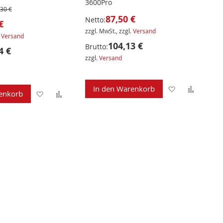
3600Pro
,30 €
87,50 €
Netto:
€
zzgl. MwSt., zzgl.
Versand
.
Versand
104,13 €
Brutto:
4 €
zzgl.
Versand
Zur
Zur
In den Warenkorb
Zur
Zur
enkorb
Wunschliste
Verglei
Wunschliste
Vergleichsliste
hinzufügen
hinzuf
hinzufügen
hinzufügen