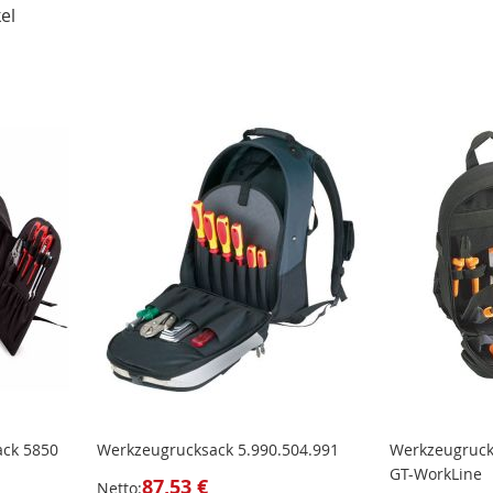
el
ack 5850
Werkzeugrucksack 5.990.504.991
Werkzeugruck
GT-WorkLine
87,53 €
Netto: