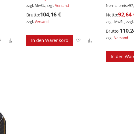
zzgl. MwSt., zzgl.
Versand
Normalpreis:
97
104,16 €
92,64 
Brutto:
Netto:
zzgl.
Versand
zzgl. MwSt., zzgl
110,2
Brutto:
zzgl.
Versand
Zur
Zur
Zur
Zur
In den Warenkorb
Wunschliste
Vergleichsliste
Wunschliste
Vergleichsliste
In den War
hinzufügen
hinzufügen
hinzufügen
hinzufügen