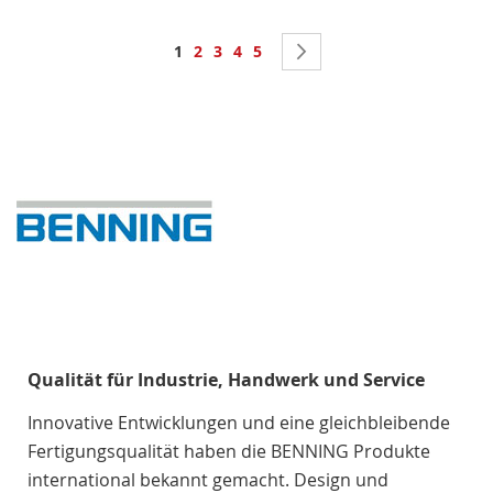
Seite
Sie lesen gerade Seite
Seite
Seite
Seite
Seite
Seite
Weiter
1
2
3
4
5
Qualität für Industrie, Handwerk und Service
Innovative Entwicklungen und eine gleichbleibende
Fertigungsqualität haben die BENNING Produkte
international bekannt gemacht. Design und