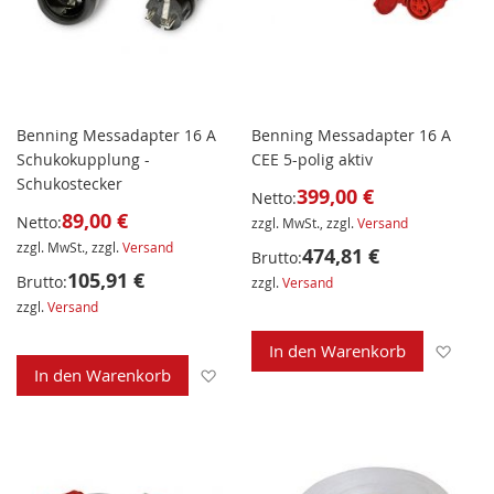
Benning Messadapter 16 A
Benning Messadapter 16 A
Schukokupplung -
CEE 5-polig aktiv
Schukostecker
399,00 €
Netto:
89,00 €
Netto:
zzgl. MwSt., zzgl.
Versand
zzgl. MwSt., zzgl.
Versand
474,81 €
Brutto:
105,91 €
Brutto:
zzgl.
Versand
zzgl.
Versand
Zur 
In den Warenkorb
Zur Wunschliste hinzufügen
In den Warenkorb