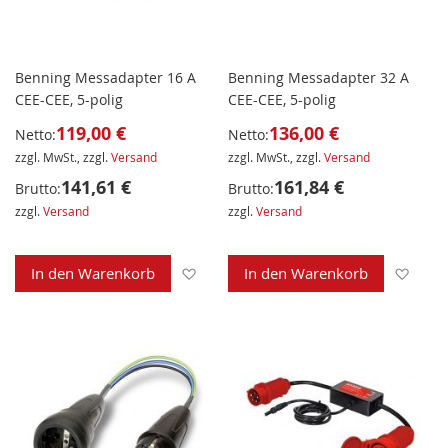
Benning Messadapter 16 A
Benning Messadapter 32 A
CEE-CEE, 5-polig
CEE-CEE, 5-polig
119,00 €
136,00 €
Netto:
Netto:
zzgl. MwSt., zzgl.
Versand
zzgl. MwSt., zzgl.
Versand
141,61 €
161,84 €
Brutto:
Brutto:
zzgl.
Versand
zzgl.
Versand
Zur Wunschliste hinzufügen
Zur 
In den Warenkorb
In den Warenkorb