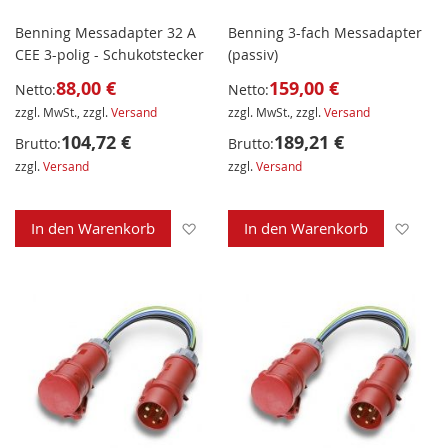
Benning Messadapter 32 A
Benning 3-fach Messadapter
CEE 3-polig - Schukotstecker
(passiv)
88,00 €
159,00 €
Netto:
Netto:
zzgl. MwSt., zzgl.
Versand
zzgl. MwSt., zzgl.
Versand
104,72 €
189,21 €
Brutto:
Brutto:
zzgl.
Versand
zzgl.
Versand
Zur Wunschliste hinzufügen
Zur 
In den Warenkorb
In den Warenkorb