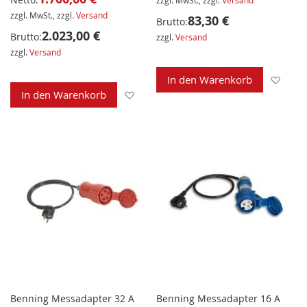
zzgl. MwSt., zzgl.
Versand
zzgl. MwSt., zzgl.
Versand
83,30 €
Brutto:
2.023,00 €
Brutto:
zzgl.
Versand
zzgl.
Versand
Zur 
In den Warenkorb
Zur Wunschliste hinzufügen
In den Warenkorb
Benning Messadapter 32 A
Benning Messadapter 16 A