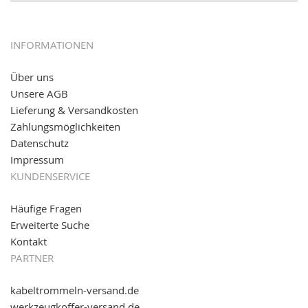
12.01.2017:
JETZT NEU
- giropay, SOFORT-Überweisung
sowie eps (PAYONE)
05.09.2016: NEUE Topseller bei
www.kabeltrommeln-
INFORMATIONEN
versand.de
!
Über uns
11.08.2016: Gerade entsteht unser "neuer"
Unsere AGB
Partnershop
www.transportwagen-versand.de
, der
Online-Shop für einfaches Transportieren. Einfach
Lieferung & Versandkosten
reinschauen...
Zahlungsmöglichkeiten
Datenschutz
Impressum
KUNDENSERVICE
Häufige Fragen
Erweiterte Suche
Kontakt
PARTNER
kabeltrommeln-versand.de
werkzeugkoffer-versand.de