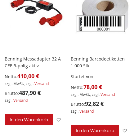
Benning Messadapter 32 A
Benning Barcodeetiketten
CEE 5-polig aktiv
1.000 Stk
410,00 €
Netto:
Startet von
zzgl. MwSt., zzgl.
Versand
78,00 €
Netto:
487,90 €
Brutto:
zzgl. MwSt., zzgl.
Versand
zzgl.
Versand
92,82 €
Brutto:
zzgl.
Versand
Zur Wunschliste hinzufügen
In den Warenkorb
Zur 
In den Warenkorb