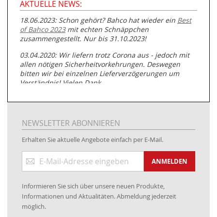
AKTUELLE NEWS:
18.06.2023: Schon gehört? Bahco hat wieder ein
Best
of Bahco 2023
mit echten Schnäppchen
zusammengestellt. Nur bis 31.10.2023!
03.04.2020: Wir liefern trotz Corona aus - jedoch mit
allen nötigen Sicherheitvorkehrungen. Deswegen
bitten wir bei einzelnen Lieferverzögerungen um
Verständnis! Vielen Dank.
05.07.2019: Neuester Zugang zu unserer
Produktpalette:
Produkte der Albert Roller GmbH zur
Rohrbearbeitung
NEWSLETTER ABONNIEREN
01.06.2019: Individuell
bedruckte Kabeltrommeln
auf
Erhalten Sie aktuelle Angebote einfach per E-Mail.
www.kabeltrommeln-versand.de/Kabelbedruckung
Anmeldung
04.11.2018: Überarbeitung der Corporate Identity (CI)
ANMELDEN
zum
Newsletter:
25.01.2017:
JETZT NEU
- Zahlung per paydirekt
Informieren Sie sich über unsere neuen Produkte,
16.01.2017:
JETZT NEU
- Visa & MasterCard (inkl.
Informationen und Aktualitäten. Abmeldung jederzeit
Maestro)
möglich.