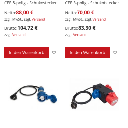
CEE 5-polig - Schukostecker
CEE 3-polig - Schukotstecker
88,00 €
70,00 €
Netto:
Netto:
zzgl. MwSt., zzgl.
Versand
zzgl. MwSt., zzgl.
Versand
104,72 €
83,30 €
Brutto:
Brutto:
zzgl.
Versand
zzgl.
Versand
Zur Wunschliste hinzufügen
Zur 
In den Warenkorb
In den Warenkorb