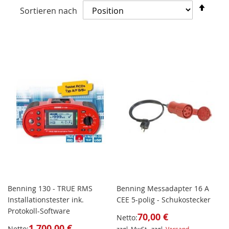
In
Sortieren nach
abst
Reih
Benning 130 - TRUE RMS
Benning Messadapter 16 A
Installationstester ink.
CEE 5-polig - Schukostecker
Protokoll-Software
70,00 €
Netto:
1.700,00 €
Netto: