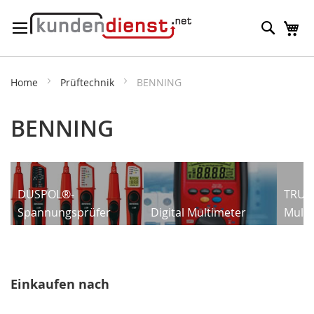
Direkt
Suche
M
zum
Inhalt
Home
Prüftechnik
BENNING
BENNING
DUSPOL®-
TRUE 
Spannungsprüfer
Digital Multimeter
Multi
Einkaufen nach