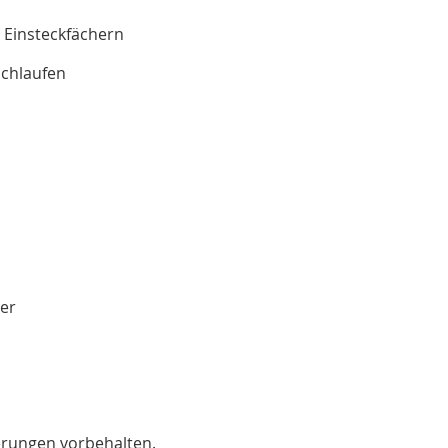
 Einsteckfächern
Schlaufen
der
erungen vorbehalten.