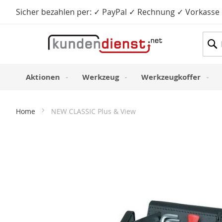
Sicher bezahlen per: ✓ PayPal ✓ Rechnung ✓ Vorkasse
Such
Aktionen
Werkzeug
Werkzeugkoffer
Home
NEW CLASSIC Plus & View
Zum
Ende
der
Bildergalerie
springen