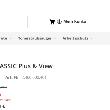
Mein Warenkorb
Mein Konto
räte
Tonerstaubsauger
Arbeitsschutz
SSIC Plus & View
Art.-Nr
2.460.000.401
,65 €
€
Versand
9 €