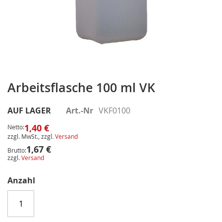
Zum
Anfang
Arbeitsflasche 100 ml VK
der
Bildergalerie
AUF LAGER
Art.-Nr
VKF0100
springen
1,40 €
Netto:
zzgl. MwSt., zzgl.
Versand
1,67 €
Brutto:
zzgl.
Versand
Anzahl