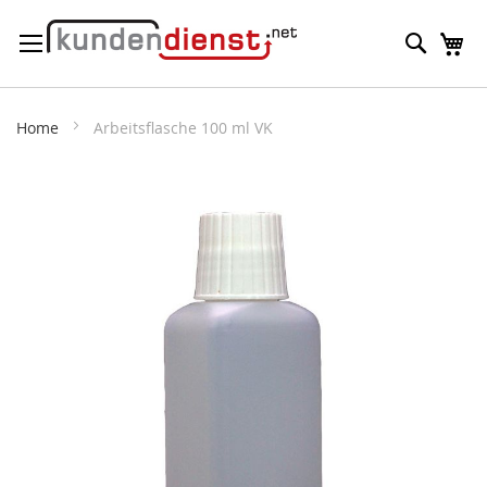
Direkt
Suche
M
zum
Inhalt
Home
Arbeitsflasche 100 ml VK
Zum
Ende
der
Bildergalerie
springen