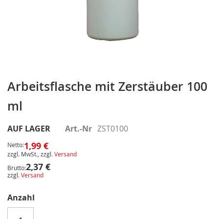
Zum
Anfang
Arbeitsflasche mit Zerstäuber 100
der
ml
Bildergalerie
springen
AUF LAGER
Art.-Nr
ZST0100
1,99 €
Netto:
zzgl. MwSt., zzgl.
Versand
2,37 €
Brutto:
zzgl.
Versand
Anzahl