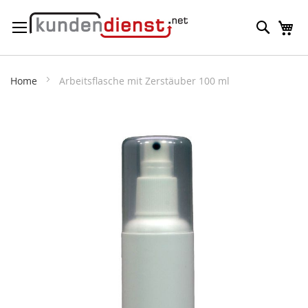
Direkt
Suche
M
zum
Inhalt
Home
Arbeitsflasche mit Zerstäuber 100 ml
Zum
Ende
der
Bildergalerie
springen