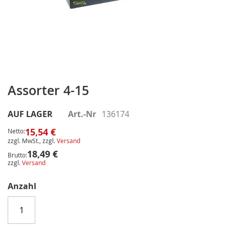
Zum
Anfang
Assorter 4-15
der
Bildergalerie
AUF LAGER
Art.-Nr
136174
springen
15,54 €
Netto:
zzgl. MwSt., zzgl.
Versand
18,49 €
Brutto:
zzgl.
Versand
Anzahl