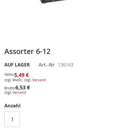
Zum
Anfang
Assorter 6-12
der
Bildergalerie
AUF LAGER
Art.-Nr
136143
springen
5,49 €
Netto:
zzgl. MwSt., zzgl.
Versand
6,53 €
Brutto:
zzgl.
Versand
Anzahl