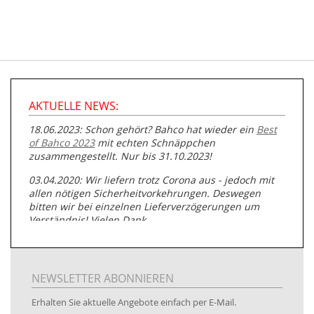
AKTUELLE NEWS:
18.06.2023: Schon gehört? Bahco hat wieder ein
Best
of Bahco 2023
mit echten Schnäppchen
zusammengestellt. Nur bis 31.10.2023!
03.04.2020: Wir liefern trotz Corona aus - jedoch mit
allen nötigen Sicherheitvorkehrungen. Deswegen
bitten wir bei einzelnen Lieferverzögerungen um
Verständnis! Vielen Dank.
05.07.2019: Neuester Zugang zu unserer
Produktpalette:
Produkte der Albert Roller GmbH zur
Rohrbearbeitung
NEWSLETTER ABONNIEREN
01.06.2019: Individuell
bedruckte Kabeltrommeln
auf
Erhalten Sie aktuelle Angebote einfach per E-Mail.
www.kabeltrommeln-versand.de/Kabelbedruckung