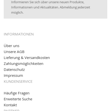
Informieren Sie sich über unsere neuen Produkte,
16.01.2017:
JETZT NEU
- Visa & MasterCard (inkl.
Informationen und Aktualitäten. Abmeldung jederzeit
Maestro)
möglich.
12.01.2017:
JETZT NEU
- giropay, SOFORT-Überweisung
sowie eps (PAYONE)
05.09.2016: NEUE Topseller bei
www.kabeltrommeln-
INFORMATIONEN
versand.de
!
Über uns
11.08.2016: Gerade entsteht unser "neuer"
Unsere AGB
Partnershop
www.transportwagen-versand.de
, der
Online-Shop für einfaches Transportieren. Einfach
Lieferung & Versandkosten
reinschauen...
Zahlungsmöglichkeiten
Datenschutz
Impressum
KUNDENSERVICE
Häufige Fragen
Erweiterte Suche
Kontakt
PARTNER