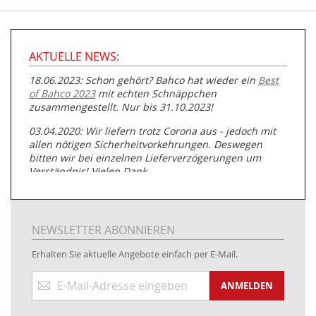
AKTUELLE NEWS:
18.06.2023: Schon gehört? Bahco hat wieder ein
Best
of Bahco 2023
mit echten Schnäppchen
zusammengestellt. Nur bis 31.10.2023!
03.04.2020: Wir liefern trotz Corona aus - jedoch mit
allen nötigen Sicherheitvorkehrungen. Deswegen
bitten wir bei einzelnen Lieferverzögerungen um
Verständnis! Vielen Dank.
05.07.2019: Neuester Zugang zu unserer
Produktpalette:
Produkte der Albert Roller GmbH zur
Rohrbearbeitung
NEWSLETTER ABONNIEREN
01.06.2019: Individuell
bedruckte Kabeltrommeln
auf
Erhalten Sie aktuelle Angebote einfach per E-Mail.
www.kabeltrommeln-versand.de/Kabelbedruckung
Anmeldung
04.11.2018: Überarbeitung der Corporate Identity (CI)
ANMELDEN
zum
Newsletter:
25.01.2017:
JETZT NEU
- Zahlung per paydirekt