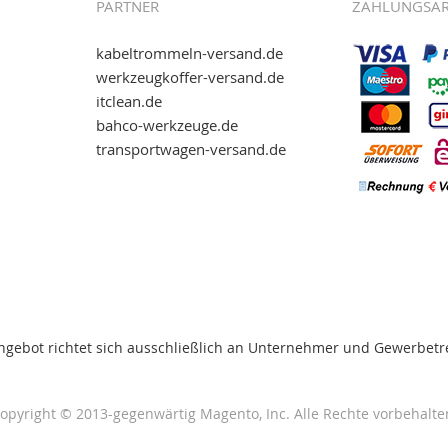
PARTNER
ZAHLUNGSA
kabeltrommeln-versand.de
werkzeugkoffer-versand.de
itclean.de
wie eps (PAYONE)
bahco-werkzeuge.de
and.de
!
transportwagen-versand.de
ww.transportwagen-
. Einfach reinschauen...
ngebot richtet sich ausschließlich an Unternehmer und Gewerbetr
opyright © 2013-gegenwärtig Magento, Inc. Alle Rechte vorbehalte