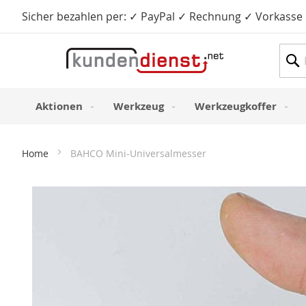
Sicher bezahlen per: ✓ PayPal ✓ Rechnung ✓ Vorkasse
Such
Aktionen
Werkzeug
Werkzeugkoffer
Home
BAHCO Mini-Universalmesser
Zum
Ende
der
Bildergalerie
springen