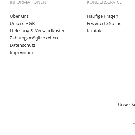
INFORMATIONEN
KUNDENSERVICE
04.11.2018: Überarbeitung der Corporate Identity (CI)
25.01.2017:
JETZT NEU
- Zahlung per paydirekt
Über uns
Häufige Fragen
Unsere AGB
Erweiterte Suche
16.01.2017:
JETZT NEU
- Visa & MasterCard (inkl. Maestro)
Lieferung & Versandkosten
Kontakt
12.01.2017:
JETZT NEU
- giropay, SOFORT-Überweisung so
Zahlungsmöglichkeiten
Datenschutz
05.09.2016: NEUE Topseller bei
www.kabeltrommeln-vers
Impressum
11.08.2016: Gerade entsteht unser "neuer" Partnershop
w
versand.de
, der Online-Shop für einfaches Transportieren
Unser A
C