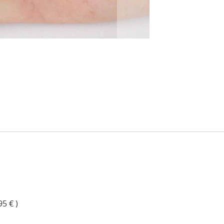
95 € )