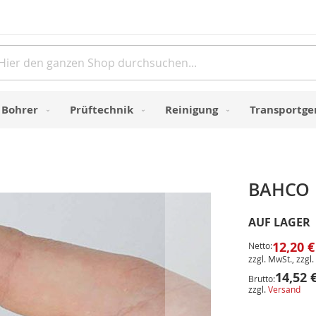
Direkt
zum
Inhalt
e
Bohrer
Prüftechnik
Reinigung
Transportge
BAHCO M
AUF LAGER
12,20 €
Netto:
zzgl. MwSt., zzgl.
14,52 
Brutto:
zzgl.
Versand