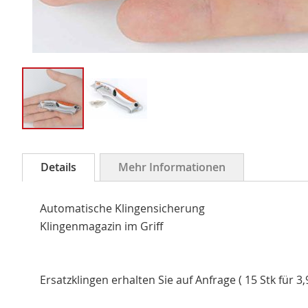
Zum
Anfang
Details
Mehr Informationen
der
Bildergalerie
Automatische Klingensicherung
springen
Klingenmagazin im Griff
Ersatzklingen erhalten Sie auf Anfrage ( 15 Stk für 3,