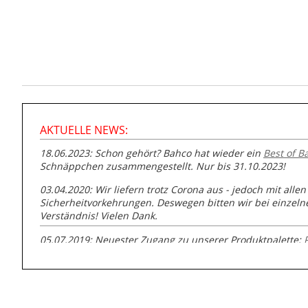
AKTUELLE NEWS:
18.06.2023: Schon gehört? Bahco hat wieder ein
Best of B
Schnäppchen zusammengestellt. Nur bis 31.10.2023!
03.04.2020: Wir liefern trotz Corona aus - jedoch mit allen
Sicherheitvorkehrungen. Deswegen bitten wir bei einzel
Verständnis! Vielen Dank.
05.07.2019: Neuester Zugang zu unserer Produktpalette:
GmbH zur Rohrbearbeitung
01.06.2019: Individuell
bedruckte Kabeltrommeln
auf
www
versand.de/Kabelbedruckung