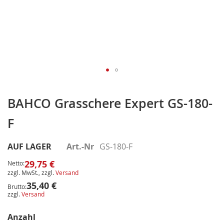
Zum
Anfang
BAHCO Grasschere Expert GS-180-
der
F
Bildergalerie
springen
AUF LAGER
Art.-Nr
GS-180-F
29,75 €
Netto:
zzgl. MwSt., zzgl.
Versand
35,40 €
Brutto:
zzgl.
Versand
Anzahl