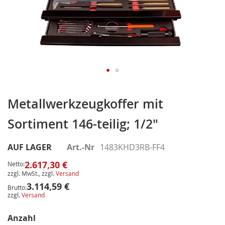
Zum
Anfang
Metallwerkzeugkoffer mit
der
Sortiment 146-teilig; 1/2"
Bildergalerie
springen
AUF LAGER
Art.-Nr
1483KHD3RB-FF4
2.617,30 €
Netto:
zzgl. MwSt., zzgl.
Versand
3.114,59 €
Brutto:
zzgl.
Versand
Anzahl