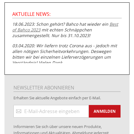
AKTUELLE NEWS:
18.06.2023: Schon gehört? Bahco hat wieder ein
Best
of Bahco 2023
mit echten Schnäppchen
zusammengestellt. Nur bis 31.10.2023!
03.04.2020: Wir liefern trotz Corona aus - jedoch mit
allen nötigen Sicherheitvorkehrungen. Deswegen
bitten wir bei einzelnen Lieferverzögerungen um
Verständnis! Vielen Dank.
05.07.2019: Neuester Zugang zu unserer
Produktpalette:
Produkte der Albert Roller GmbH zur
Rohrbearbeitung
NEWSLETTER ABONNIEREN
01.06.2019: Individuell
bedruckte Kabeltrommeln
auf
Erhalten Sie aktuelle Angebote einfach per E-Mail.
www.kabeltrommeln-versand.de/Kabelbedruckung
Anmeldung
04.11.2018: Überarbeitung der Corporate Identity (CI)
ANMELDEN
zum
Newsletter:
25.01.2017:
JETZT NEU
- Zahlung per paydirekt
Informieren Sie sich über unsere neuen Produkte,
16.01.2017:
JETZT NEU
- Visa & MasterCard (inkl.
Informationen und Aktualitäten. Abmeldung jederzeit