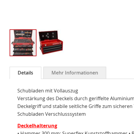
Zum
Anfang
Details
Mehr Informationen
der
Bildergalerie
Schubladen mit Vollauszug
springen
Verstärkung des Deckels durch geriffelte Aluminiump
Deckelgriff und stabile seitliche Griffe zum sichere
Schubladen Verschlusssystem
Deckelhalterung
• Hammer 300 mm; Superflex Kunststoffhammer • 