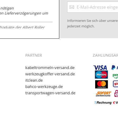
Anmeldung
 nötigen
zum
nen Lieferverzögerungen um
Newsletter:
Informieren Sie sich über unse
jederzeit möglich.
Produkte der Albert Roller
.kabeltrommeln-
PARTNER
ZAHLUNGSA
kabeltrommeln-versand.de
werkzeugkoffer-versand.de
itclean.de
wie eps (PAYONE)
bahco-werkzeuge.de
and.de
!
transportwagen-versand.de
ww.transportwagen-
. Einfach reinschauen...