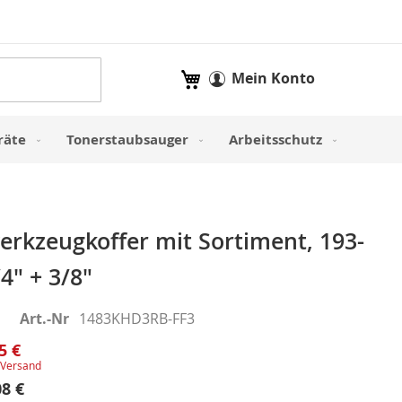
Mein Warenkorb
Mein Konto
räte
Tonerstaubsauger
Arbeitsschutz
erkzeugkoffer mit Sortiment, 193-
/4" + 3/8"
Art.-Nr
1483KHD3RB-FF3
5 €
Versand
08 €