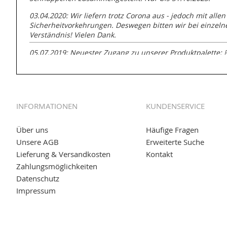
03.04.2020: Wir liefern trotz Corona aus - jedoch mit allen
Sicherheitvorkehrungen. Deswegen bitten wir bei einzel
Verständnis! Vielen Dank.
05.07.2019: Neuester Zugang zu unserer Produktpalette:
GmbH zur Rohrbearbeitung
01.06.2019: Individuell
bedruckte Kabeltrommeln
auf
www
versand.de/Kabelbedruckung
INFORMATIONEN
KUNDENSERVICE
04.11.2018: Überarbeitung der Corporate Identity (CI)
25.01.2017:
JETZT NEU
- Zahlung per paydirekt
Über uns
Häufige Fragen
Unsere AGB
Erweiterte Suche
16.01.2017:
JETZT NEU
- Visa & MasterCard (inkl. Maestro)
Lieferung & Versandkosten
Kontakt
12.01.2017:
JETZT NEU
- giropay, SOFORT-Überweisung so
Zahlungsmöglichkeiten
Datenschutz
05.09.2016: NEUE Topseller bei
www.kabeltrommeln-vers
Impressum
11.08.2016: Gerade entsteht unser "neuer" Partnershop
w
versand.de
, der Online-Shop für einfaches Transportieren