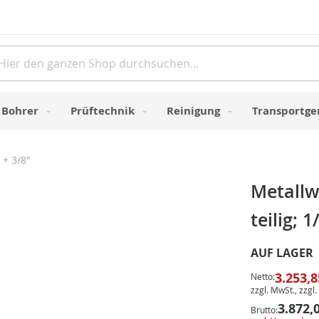
Direkt
zum
Inhalt
e
Bohrer
Prüftechnik
Reinigung
Transportge
 + 3/8"
Metallw
teilig; 1
AUF LAGER
3.253,8
Netto:
zzgl. MwSt., zzgl.
3.872,
Brutto: