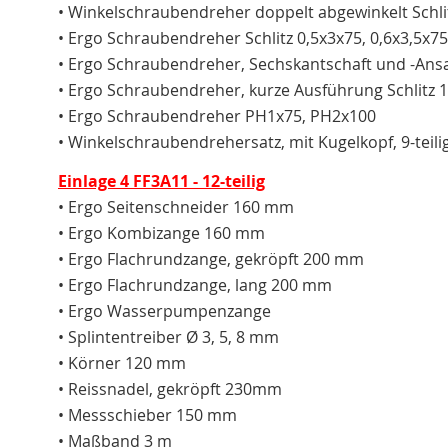
• Winkelschraubendreher doppelt abgewinkelt Schli
• Ergo Schraubendreher Schlitz 0,5x3x75, 0,6x3,5x75
• Ergo Schraubendreher, Sechskantschaft und -Ansat
• Ergo Schraubendreher, kurze Ausführung Schlitz 
• Ergo Schraubendreher PH1x75, PH2x100
• Winkelschraubendrehersatz, mit Kugelkopf, 9-teilig He
Einlage 4 FF3A11 - 12-teilig
• Ergo Seitenschneider 160 mm
• Ergo Kombizange 160 mm
• Ergo Flachrundzange, gekröpft 200 mm
• Ergo Flachrundzange, lang 200 mm
• Ergo Wasserpumpenzange
• Splintentreiber Ø 3, 5, 8 mm
• Körner 120 mm
• Reissnadel, gekröpft 230mm
• Messschieber 150 mm
• Maßband 3 m