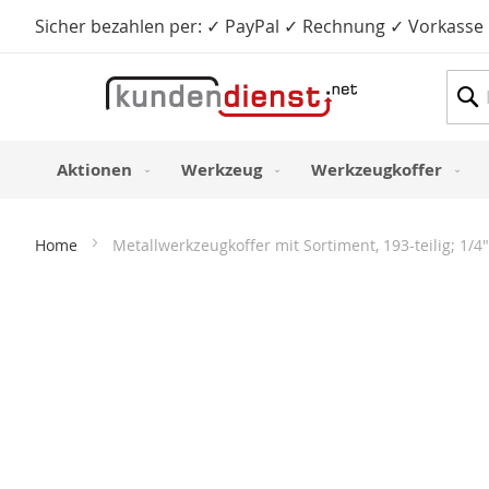
Sicher bezahlen per: ✓ PayPal ✓ Rechnung ✓ Vorkasse
Such
Aktionen
Werkzeug
Werkzeugkoffer
Home
Metallwerkzeugkoffer mit Sortiment, 193-teilig; 1/4"
Zum
Ende
der
Bildergalerie
springen