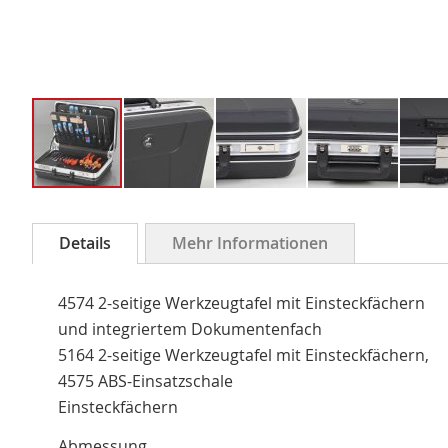
Zum
Anfang
Details
Mehr Informationen
der
Bildergalerie
4574 2-seitige Werkzeugtafel mit Einsteckfächern
springen
und integriertem Dokumentenfach
5164 2-seitige Werkzeugtafel mit Einsteckfächern,
4575 ABS-Einsatzschale
Einsteckfächern
Abmessung