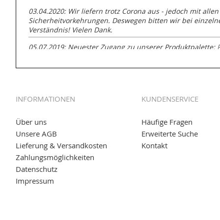
03.04.2020: Wir liefern trotz Corona aus - jedoch mit allen
Sicherheitvorkehrungen. Deswegen bitten wir bei einzel
Verständnis! Vielen Dank.
05.07.2019: Neuester Zugang zu unserer Produktpalette:
GmbH zur Rohrbearbeitung
01.06.2019: Individuell
bedruckte Kabeltrommeln
auf
www
versand.de/Kabelbedruckung
INFORMATIONEN
KUNDENSERVICE
04.11.2018: Überarbeitung der Corporate Identity (CI)
25.01.2017:
JETZT NEU
- Zahlung per paydirekt
Über uns
Häufige Fragen
Unsere AGB
Erweiterte Suche
16.01.2017:
JETZT NEU
- Visa & MasterCard (inkl. Maestro)
Lieferung & Versandkosten
Kontakt
12.01.2017:
JETZT NEU
- giropay, SOFORT-Überweisung so
Zahlungsmöglichkeiten
Datenschutz
05.09.2016: NEUE Topseller bei
www.kabeltrommeln-vers
Impressum
11.08.2016: Gerade entsteht unser "neuer" Partnershop
w
versand.de
, der Online-Shop für einfaches Transportieren