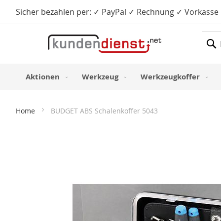
Sicher bezahlen per: ✓ PayPal ✓ Rechnung ✓ Vorkasse
Such
Aktionen
Werkzeug
Werkzeugkoffer
Home
BUDGET ABS Schalenkoffer 5043
Zum
Ende
der
Bildergalerie
springen