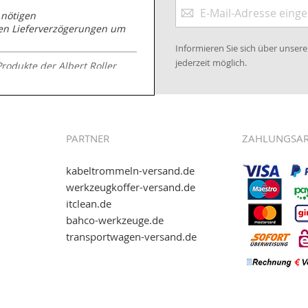
Anmeldung
 nötigen
zum
nen Lieferverzögerungen um
Newsletter:
Informieren Sie sich über unse
jederzeit möglich.
Produkte der Albert Roller
.kabeltrommeln-
PARTNER
ZAHLUNGSA
kabeltrommeln-versand.de
werkzeugkoffer-versand.de
itclean.de
wie eps (PAYONE)
bahco-werkzeuge.de
and.de
!
transportwagen-versand.de
ww.transportwagen-
. Einfach reinschauen...