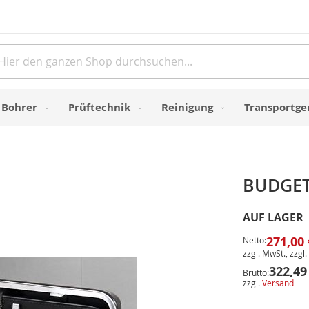
Direkt
zum
Inhalt
e
Bohrer
Prüftechnik
Reinigung
Transportge
BUDGET 
AUF LAGER
271,00 
Netto:
zzgl. MwSt., zzgl.
322,49
Brutto:
zzgl.
Versand