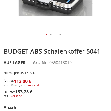
Zum
Anfang
BUDGET ABS Schalenkoffer 5041
der
Bildergalerie
AUF LAGER
Art.-Nr
0550418019
springen
Normalpreis:
217,00 €
Netto:
112,00 €
zzgl. MwSt., zzgl.
Versand
133,28 €
Brutto:
zzgl.
Versand
Anzahl