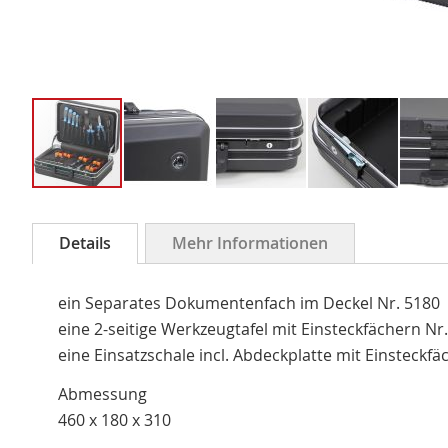
Zum
Anfang
Details
Mehr Informationen
der
Bildergalerie
ein Separates Dokumentenfach im Deckel Nr. 5180
springen
eine 2-seitige Werkzeugtafel mit Einsteckfächern Nr
eine Einsatzschale incl. Abdeckplatte mit Einsteckfä
Abmessung
460 x 180 x 310