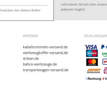
Informieren Sie sich über unse
jederzeit möglich.
Produkte der Albert Roller
.kabeltrommeln-
PARTNER
ZAHLUNGSA
kabeltrommeln-versand.de
werkzeugkoffer-versand.de
itclean.de
wie eps (PAYONE)
bahco-werkzeuge.de
and.de
!
transportwagen-versand.de
ww.transportwagen-
. Einfach reinschauen...