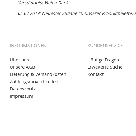
Verständnis! Vielen Dank.
05.07.2019: Neuester Zugang zu unserer Produktpalette:
GmbH zur Rohrbearbeitung
01.06.2019: Individuell
bedruckte Kabeltrommeln
auf
www
versand.de/Kabelbedruckung
INFORMATIONEN
KUNDENSERVICE
04.11.2018: Überarbeitung der Corporate Identity (CI)
25.01.2017:
JETZT NEU
- Zahlung per paydirekt
Über uns
Häufige Fragen
Unsere AGB
Erweiterte Suche
16.01.2017:
JETZT NEU
- Visa & MasterCard (inkl. Maestro)
Lieferung & Versandkosten
Kontakt
12.01.2017:
JETZT NEU
- giropay, SOFORT-Überweisung so
Zahlungsmöglichkeiten
Datenschutz
05.09.2016: NEUE Topseller bei
www.kabeltrommeln-vers
Impressum
11.08.2016: Gerade entsteht unser "neuer" Partnershop
w
versand.de
, der Online-Shop für einfaches Transportieren