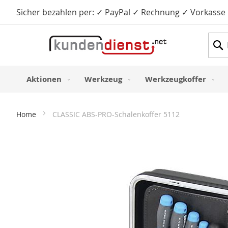
Sicher bezahlen per: ✓ PayPal ✓ Rechnung ✓ Vorkasse
Such
Aktionen
Werkzeug
Werkzeugkoffer
Home
CLASSIC ABS-PRO-Schalenkoffer 5112
Zum
Ende
der
Bildergalerie
springen