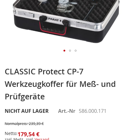
Zum
Anfang
CLASSIC Protect CP-7
der
Werkzeugkoffer für Meß- und
Bildergalerie
springen
Prüfgeräte
NICHT AUF LAGER
Art.-Nr
586.000.171
Normalpreis:
239,39 €
Netto:
179,54 €
zzgl. MwSt., zzgl.
Versand