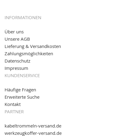
12.01.2017:
JETZT NEU
- giropay, SOFORT-Überweisung
sowie eps (PAYONE)
05.09.2016: NEUE Topseller bei
www.kabeltrommeln-
INFORMATIONEN
versand.de
!
Über uns
11.08.2016: Gerade entsteht unser "neuer"
Unsere AGB
Partnershop
www.transportwagen-versand.de
, der
Online-Shop für einfaches Transportieren. Einfach
Lieferung & Versandkosten
reinschauen...
Zahlungsmöglichkeiten
Datenschutz
Impressum
KUNDENSERVICE
Häufige Fragen
Erweiterte Suche
Kontakt
PARTNER
kabeltrommeln-versand.de
werkzeugkoffer-versand.de