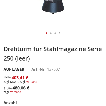
Zum
Anfang
Drehturm für Stahlmagazine Serie
der
250 (leer)
Bildergalerie
springen
AUF LAGER
Art.-Nr
137607
403,41 €
Netto:
zzgl. MwSt., zzgl.
Versand
480,06 €
Brutto:
zzgl.
Versand
Anzahl