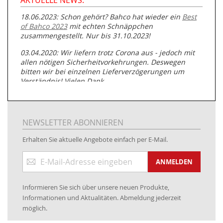
AKTUELLE NEWS:
18.06.2023: Schon gehört? Bahco hat wieder ein
Best
of Bahco 2023
mit echten Schnäppchen
zusammengestellt. Nur bis 31.10.2023!
03.04.2020: Wir liefern trotz Corona aus - jedoch mit
allen nötigen Sicherheitvorkehrungen. Deswegen
bitten wir bei einzelnen Lieferverzögerungen um
Verständnis! Vielen Dank.
05.07.2019: Neuester Zugang zu unserer
Produktpalette:
Produkte der Albert Roller GmbH zur
Rohrbearbeitung
NEWSLETTER ABONNIEREN
01.06.2019: Individuell
bedruckte Kabeltrommeln
auf
Erhalten Sie aktuelle Angebote einfach per E-Mail.
www.kabeltrommeln-versand.de/Kabelbedruckung
Anmeldung
04.11.2018: Überarbeitung der Corporate Identity (CI)
ANMELDEN
zum
Newsletter:
25.01.2017:
JETZT NEU
- Zahlung per paydirekt
Informieren Sie sich über unsere neuen Produkte,
16.01.2017:
JETZT NEU
- Visa & MasterCard (inkl.
Informationen und Aktualitäten. Abmeldung jederzeit
Maestro)
möglich.