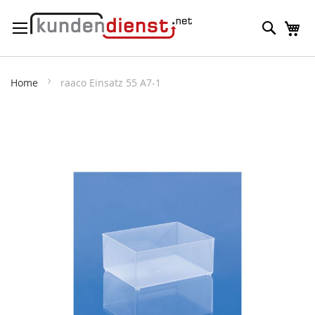
Direkt
Suche
M
zum
Inhalt
Home
raaco Einsatz 55 A7-1
Zum
Ende
der
Bildergalerie
springen