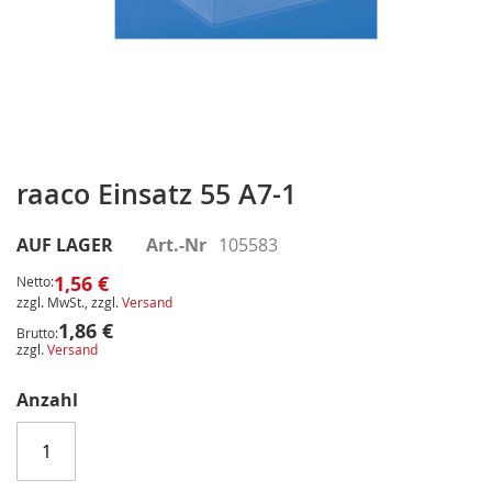
Zum
Anfang
raaco Einsatz 55 A7-1
der
Bildergalerie
AUF LAGER
Art.-Nr
105583
springen
1,56 €
Netto:
zzgl. MwSt., zzgl.
Versand
1,86 €
Brutto:
zzgl.
Versand
Anzahl