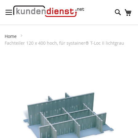
Direkt
Suche
M
zum
Inhalt
Home
Fachteiler 120 x 400 hoch, für systainer® T-Loc II lichtgrau
Zum
Ende
der
Bildergalerie
springen