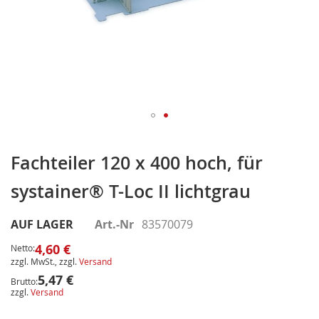
Zum
Anfang
Fachteiler 120 x 400 hoch, für
der
systainer® T-Loc II lichtgrau
Bildergalerie
springen
AUF LAGER
Art.-Nr
83570079
4,60 €
Netto:
zzgl. MwSt., zzgl.
Versand
5,47 €
Brutto:
zzgl.
Versand