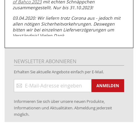
of Bahco 2023
mit echten Schnäppchen
zusammengestellt. Nur bis 31.10.2023!
03.04.2020: Wir liefern trotz Corona aus - jedoch mit
allen nötigen Sicherheitvorkehrungen. Deswegen
bitten wir bei einzelnen Lieferverzögerungen um
Verständnis! Vielen Dank.
05.07.2019: Neuester Zugang zu unserer
Produktpalette:
Produkte der Albert Roller GmbH zur
Rohrbearbeitung
NEWSLETTER ABONNIEREN
01.06.2019: Individuell
bedruckte Kabeltrommeln
auf
Erhalten Sie aktuelle Angebote einfach per E-Mail.
www.kabeltrommeln-versand.de/Kabelbedruckung
Anmeldung
04.11.2018: Überarbeitung der Corporate Identity (CI)
ANMELDEN
zum
Newsletter:
25.01.2017:
JETZT NEU
- Zahlung per paydirekt
Informieren Sie sich über unsere neuen Produkte,
16.01.2017:
JETZT NEU
- Visa & MasterCard (inkl.
Informationen und Aktualitäten. Abmeldung jederzeit
Maestro)
möglich.
12.01.2017:
JETZT NEU
- giropay, SOFORT-Überweisung
sowie eps (PAYONE)