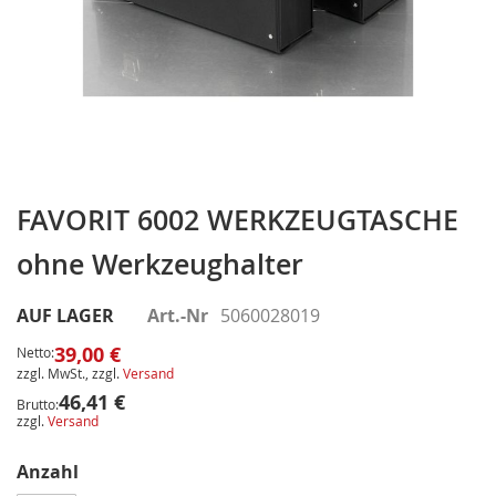
Zum
Anfang
FAVORIT 6002 WERKZEUGTASCHE
der
ohne Werkzeughalter
Bildergalerie
springen
AUF LAGER
Art.-Nr
5060028019
39,00 €
Netto:
zzgl. MwSt., zzgl.
Versand
46,41 €
Brutto:
zzgl.
Versand
Anzahl