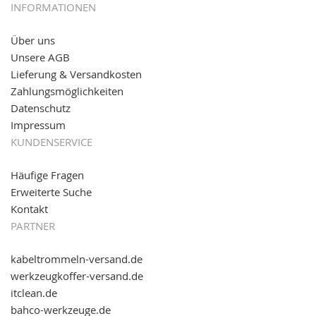
05.09.2016: NEUE Topseller bei
www.kabeltrommeln-
INFORMATIONEN
versand.de
!
Über uns
11.08.2016: Gerade entsteht unser "neuer"
Unsere AGB
Partnershop
www.transportwagen-versand.de
, der
Online-Shop für einfaches Transportieren. Einfach
Lieferung & Versandkosten
reinschauen...
Zahlungsmöglichkeiten
Datenschutz
Impressum
KUNDENSERVICE
Häufige Fragen
Erweiterte Suche
Kontakt
PARTNER
kabeltrommeln-versand.de
werkzeugkoffer-versand.de
itclean.de
bahco-werkzeuge.de