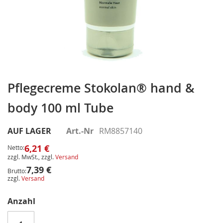
Zum
Anfang
Pflegecreme Stokolan® hand &
der
body 100 ml Tube
Bildergalerie
springen
AUF LAGER
Art.-Nr
RM8857140
6,21 €
Netto:
zzgl. MwSt., zzgl.
Versand
7,39 €
Brutto:
zzgl.
Versand
Anzahl