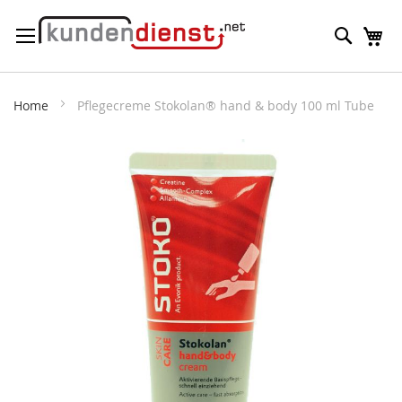
Direkt
Suche
M
zum
Inhalt
Home
Pflegecreme Stokolan® hand & body 100 ml Tube
Zum
Ende
der
Bildergalerie
springen