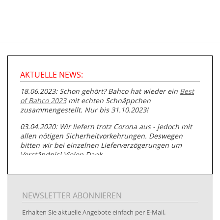
AKTUELLE NEWS:
18.06.2023: Schon gehört? Bahco hat wieder ein
Best
of Bahco 2023
mit echten Schnäppchen
zusammengestellt. Nur bis 31.10.2023!
03.04.2020: Wir liefern trotz Corona aus - jedoch mit
allen nötigen Sicherheitvorkehrungen. Deswegen
bitten wir bei einzelnen Lieferverzögerungen um
Verständnis! Vielen Dank.
05.07.2019: Neuester Zugang zu unserer
Produktpalette:
Produkte der Albert Roller GmbH zur
Rohrbearbeitung
NEWSLETTER ABONNIEREN
01.06.2019: Individuell
bedruckte Kabeltrommeln
auf
Erhalten Sie aktuelle Angebote einfach per E-Mail.
www.kabeltrommeln-versand.de/Kabelbedruckung