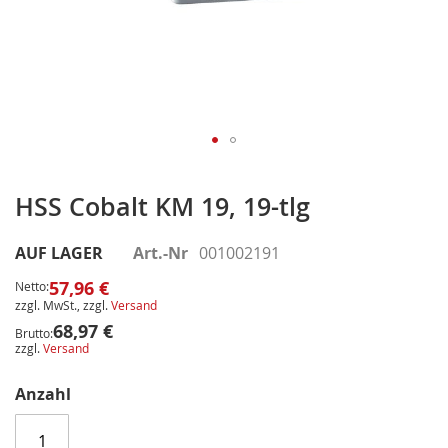
Zum
Anfang
HSS Cobalt KM 19, 19-tlg
der
Bildergalerie
AUF LAGER
Art.-Nr
001002191
springen
57,96 €
Netto:
zzgl. MwSt., zzgl.
Versand
68,97 €
Brutto:
zzgl.
Versand
Anzahl