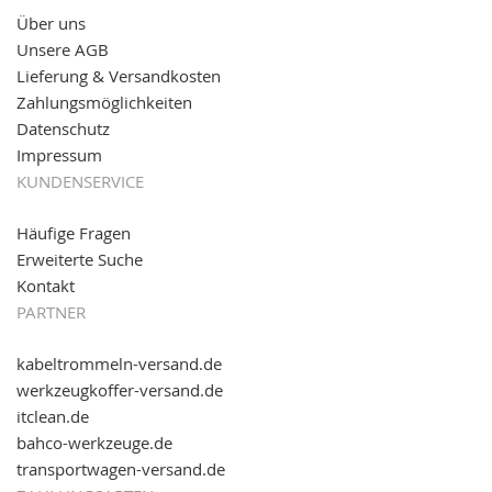
Über uns
11.08.2016: Gerade entsteht unser "neuer"
Unsere AGB
Partnershop
www.transportwagen-versand.de
, der
Online-Shop für einfaches Transportieren. Einfach
Lieferung & Versandkosten
reinschauen...
Zahlungsmöglichkeiten
Datenschutz
Impressum
KUNDENSERVICE
Häufige Fragen
Erweiterte Suche
Kontakt
PARTNER
kabeltrommeln-versand.de
werkzeugkoffer-versand.de
itclean.de
bahco-werkzeuge.de
transportwagen-versand.de