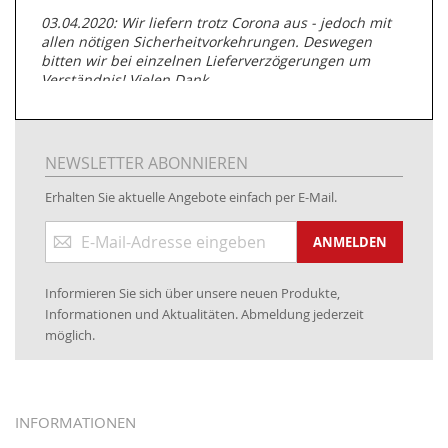
03.04.2020: Wir liefern trotz Corona aus - jedoch mit
allen nötigen Sicherheitvorkehrungen. Deswegen
bitten wir bei einzelnen Lieferverzögerungen um
Verständnis! Vielen Dank.
05.07.2019: Neuester Zugang zu unserer
Produktpalette:
Produkte der Albert Roller GmbH zur
Rohrbearbeitung
NEWSLETTER ABONNIEREN
01.06.2019: Individuell
bedruckte Kabeltrommeln
auf
Erhalten Sie aktuelle Angebote einfach per E-Mail.
www.kabeltrommeln-versand.de/Kabelbedruckung
Anmeldung
04.11.2018: Überarbeitung der Corporate Identity (CI)
ANMELDEN
zum
Newsletter:
25.01.2017:
JETZT NEU
- Zahlung per paydirekt
Informieren Sie sich über unsere neuen Produkte,
16.01.2017:
JETZT NEU
- Visa & MasterCard (inkl.
Informationen und Aktualitäten. Abmeldung jederzeit
Maestro)
möglich.
12.01.2017:
JETZT NEU
- giropay, SOFORT-Überweisung
sowie eps (PAYONE)
05.09.2016: NEUE Topseller bei
www.kabeltrommeln-
INFORMATIONEN
versand.de
!