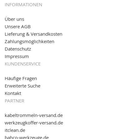
05.09.2016: NEUE Topseller bei
www.kabeltrommeln-
INFORMATIONEN
versand.de
!
Über uns
11.08.2016: Gerade entsteht unser "neuer"
Unsere AGB
Partnershop
www.transportwagen-versand.de
, der
Online-Shop für einfaches Transportieren. Einfach
Lieferung & Versandkosten
reinschauen...
Zahlungsmöglichkeiten
Datenschutz
Impressum
KUNDENSERVICE
Häufige Fragen
Erweiterte Suche
Kontakt
PARTNER
kabeltrommeln-versand.de
werkzeugkoffer-versand.de
itclean.de
bahco-werkzeuge.de