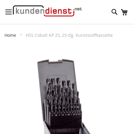
Direkt
Suche
M
zum
Inhalt
Home
HSS Cobalt KP 25, 25-tlg. Kunststoffkassette
Zum
Ende
der
Bildergalerie
springen