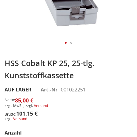
Zum
Anfang
HSS Cobalt KP 25, 25-tlg.
der
Kunststoffkassette
Bildergalerie
springen
AUF LAGER
Art.-Nr
001022251
85,00 €
Netto:
zzgl. MwSt., zzgl.
Versand
101,15 €
Brutto:
zzgl.
Versand
Anzahl