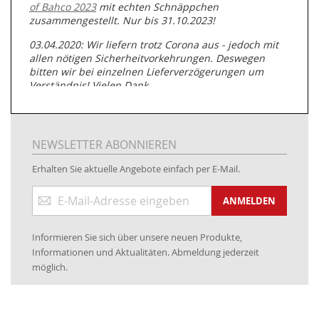
of Bahco 2023
mit echten Schnäppchen
zusammengestellt. Nur bis 31.10.2023!
03.04.2020: Wir liefern trotz Corona aus - jedoch mit
allen nötigen Sicherheitvorkehrungen. Deswegen
bitten wir bei einzelnen Lieferverzögerungen um
Verständnis! Vielen Dank.
05.07.2019: Neuester Zugang zu unserer
Produktpalette:
Produkte der Albert Roller GmbH zur
Rohrbearbeitung
NEWSLETTER ABONNIEREN
01.06.2019: Individuell
bedruckte Kabeltrommeln
auf
Erhalten Sie aktuelle Angebote einfach per E-Mail.
www.kabeltrommeln-versand.de/Kabelbedruckung
Anmeldung
04.11.2018: Überarbeitung der Corporate Identity (CI)
ANMELDEN
zum
Newsletter:
25.01.2017:
JETZT NEU
- Zahlung per paydirekt
Informieren Sie sich über unsere neuen Produkte,
16.01.2017:
JETZT NEU
- Visa & MasterCard (inkl.
Informationen und Aktualitäten. Abmeldung jederzeit
Maestro)
möglich.
12.01.2017:
JETZT NEU
- giropay, SOFORT-Überweisung
sowie eps (PAYONE)