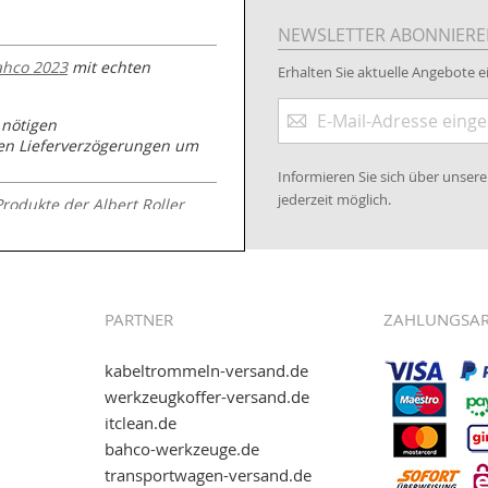
NEWSLETTER ABONNIER
ahco 2023
mit echten
Erhalten Sie aktuelle Angebote ei
Anmeldung
 nötigen
zum
nen Lieferverzögerungen um
Newsletter:
Informieren Sie sich über unse
jederzeit möglich.
Produkte der Albert Roller
.kabeltrommeln-
PARTNER
ZAHLUNGSA
kabeltrommeln-versand.de
werkzeugkoffer-versand.de
itclean.de
wie eps (PAYONE)
bahco-werkzeuge.de
and.de
!
transportwagen-versand.de