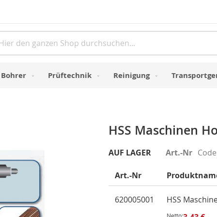
Direkt
zum
Inhalt
e
Bohrer
Prüftechnik
Reinigung
Transportge
HSS Maschinen Hol
AUF LAGER
Art.-Nr
Code
Art.-Nr
Produktnam
Gruppiert
620005001
HSS Maschine
Produkte
Netto:
3,43 €