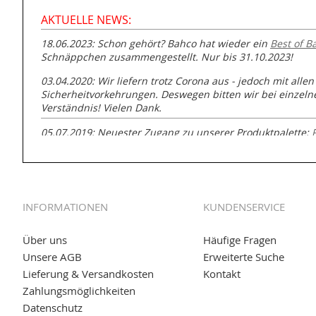
AKTUELLE NEWS:
18.06.2023: Schon gehört? Bahco hat wieder ein
Best of B
Schnäppchen zusammengestellt. Nur bis 31.10.2023!
03.04.2020: Wir liefern trotz Corona aus - jedoch mit allen
Sicherheitvorkehrungen. Deswegen bitten wir bei einzel
Verständnis! Vielen Dank.
05.07.2019: Neuester Zugang zu unserer Produktpalette:
GmbH zur Rohrbearbeitung
01.06.2019: Individuell
bedruckte Kabeltrommeln
auf
www
versand.de/Kabelbedruckung
INFORMATIONEN
KUNDENSERVICE
04.11.2018: Überarbeitung der Corporate Identity (CI)
25.01.2017:
JETZT NEU
- Zahlung per paydirekt
Über uns
Häufige Fragen
Unsere AGB
Erweiterte Suche
16.01.2017:
JETZT NEU
- Visa & MasterCard (inkl. Maestro)
Lieferung & Versandkosten
Kontakt
12.01.2017:
JETZT NEU
- giropay, SOFORT-Überweisung so
Zahlungsmöglichkeiten
Datenschutz
05.09.2016: NEUE Topseller bei
www.kabeltrommeln-vers