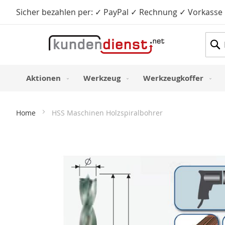
Sicher bezahlen per: ✓ PayPal ✓ Rechnung ✓ Vorkasse
Such
Aktionen
Werkzeug
Werkzeugkoffer
Home
HSS Maschinen Holzspiralbohrer
Zum
Ende
der
Bildergalerie
springen