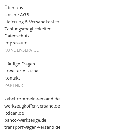
Über uns
11.08.2016: Gerade entsteht unser "neuer"
Unsere AGB
Partnershop
www.transportwagen-versand.de
, der
Online-Shop für einfaches Transportieren. Einfach
Lieferung & Versandkosten
reinschauen...
Zahlungsmöglichkeiten
Datenschutz
Impressum
KUNDENSERVICE
Häufige Fragen
Erweiterte Suche
Kontakt
PARTNER
kabeltrommeln-versand.de
werkzeugkoffer-versand.de
itclean.de
bahco-werkzeuge.de
transportwagen-versand.de