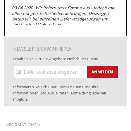
03.04.2020: Wir liefern trotz Corona aus - jedoch mit
allen nötigen Sicherheitvorkehrungen. Deswegen
bitten wir bei einzelnen Lieferverzögerungen um
Verständnis! Vielen Dank.
05.07.2019: Neuester Zugang zu unserer
Produktpalette:
Produkte der Albert Roller GmbH zur
Rohrbearbeitung
NEWSLETTER ABONNIEREN
01.06.2019: Individuell
bedruckte Kabeltrommeln
auf
Erhalten Sie aktuelle Angebote einfach per E-Mail.
www.kabeltrommeln-versand.de/Kabelbedruckung
Anmeldung
04.11.2018: Überarbeitung der Corporate Identity (CI)
ANMELDEN
zum
Newsletter:
25.01.2017:
JETZT NEU
- Zahlung per paydirekt
Informieren Sie sich über unsere neuen Produkte,
16.01.2017:
JETZT NEU
- Visa & MasterCard (inkl.
Informationen und Aktualitäten. Abmeldung jederzeit
Maestro)
möglich.
12.01.2017:
JETZT NEU
- giropay, SOFORT-Überweisung
sowie eps (PAYONE)
05.09.2016: NEUE Topseller bei
www.kabeltrommeln-
INFORMATIONEN
versand.de
!