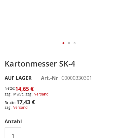
Zum
Anfang
Kartonmesser SK-4
der
Bildergalerie
AUF LAGER
Art.-Nr
C0000330301
springen
14,65 €
Netto:
zzgl. MwSt., zzgl.
Versand
17,43 €
Brutto:
zzgl.
Versand
Anzahl