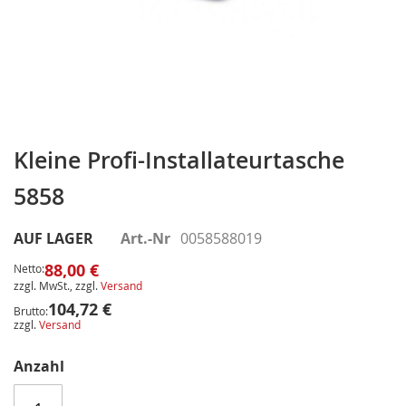
Zum
Anfang
Kleine Profi-Installateurtasche
der
5858
Bildergalerie
springen
AUF LAGER
Art.-Nr
0058588019
88,00 €
Netto:
zzgl. MwSt., zzgl.
Versand
104,72 €
Brutto:
zzgl.
Versand
Anzahl