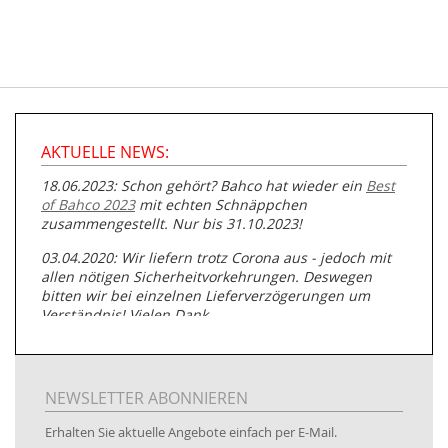
AKTUELLE NEWS:
18.06.2023: Schon gehört? Bahco hat wieder ein
Best
of Bahco 2023
mit echten Schnäppchen
zusammengestellt. Nur bis 31.10.2023!
03.04.2020: Wir liefern trotz Corona aus - jedoch mit
allen nötigen Sicherheitvorkehrungen. Deswegen
bitten wir bei einzelnen Lieferverzögerungen um
Verständnis! Vielen Dank.
05.07.2019: Neuester Zugang zu unserer
Produktpalette:
Produkte der Albert Roller GmbH zur
Rohrbearbeitung
NEWSLETTER ABONNIEREN
01.06.2019: Individuell
bedruckte Kabeltrommeln
auf
Erhalten Sie aktuelle Angebote einfach per E-Mail.
www.kabeltrommeln-versand.de/Kabelbedruckung