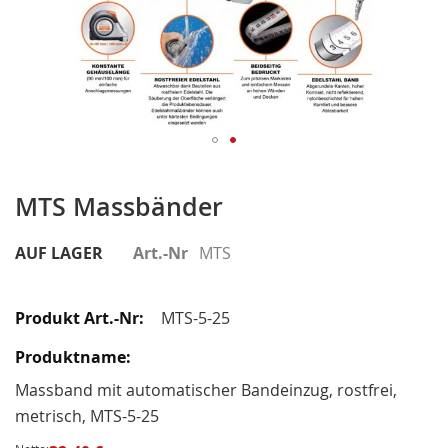
Zum
Anfang
MTS Massbänder
der
Bildergalerie
AUF LAGER
Art.-Nr
MTS
springen
Gruppiert
Produkte
MTS-5-25
-
Artikel
Massband mit automatischer Bandeinzug, rostfrei,
metrisch, MTS-5-25