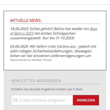
AKTUELLE NEWS:
18.06.2023: Schon gehört? Bahco hat wieder ein
Best
of Bahco 2023
mit echten Schnäppchen
zusammengestellt. Nur bis 31.10.2023!
03.04.2020: Wir liefern trotz Corona aus - jedoch mit
allen nötigen Sicherheitvorkehrungen. Deswegen
bitten wir bei einzelnen Lieferverzögerungen um
Verständnis! Vielen Dank.
05.07.2019: Neuester Zugang zu unserer
Produktpalette:
Produkte der Albert Roller GmbH zur
Rohrbearbeitung
NEWSLETTER ABONNIEREN
01.06.2019: Individuell
bedruckte Kabeltrommeln
auf
Erhalten Sie aktuelle Angebote einfach per E-Mail.
www.kabeltrommeln-versand.de/Kabelbedruckung
Anmeldung
04.11.2018: Überarbeitung der Corporate Identity (CI)
ANMELDEN
zum
Newsletter:
25.01.2017:
JETZT NEU
- Zahlung per paydirekt