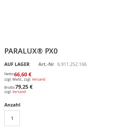
Zum
Anfang
PARALUX® PX0
der
Bildergalerie
AUF LAGER
Art.-Nr
6.911.252.166
springen
66,60 €
Netto:
zzgl. MwSt., zzgl.
Versand
79,25 €
Brutto:
zzgl.
Versand
Anzahl