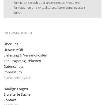
Informieren Sie sich über unsere neuen Produkte,
16.01.2017:
JETZT NEU
- Visa & MasterCard (inkl.
Informationen und Aktualitäten. Abmeldung jederzeit
Maestro)
möglich.
12.01.2017:
JETZT NEU
- giropay, SOFORT-Überweisung
sowie eps (PAYONE)
05.09.2016: NEUE Topseller bei
www.kabeltrommeln-
INFORMATIONEN
versand.de
!
Über uns
11.08.2016: Gerade entsteht unser "neuer"
Unsere AGB
Partnershop
www.transportwagen-versand.de
, der
Online-Shop für einfaches Transportieren. Einfach
Lieferung & Versandkosten
reinschauen...
Zahlungsmöglichkeiten
Datenschutz
Impressum
KUNDENSERVICE
Häufige Fragen
Erweiterte Suche
Kontakt