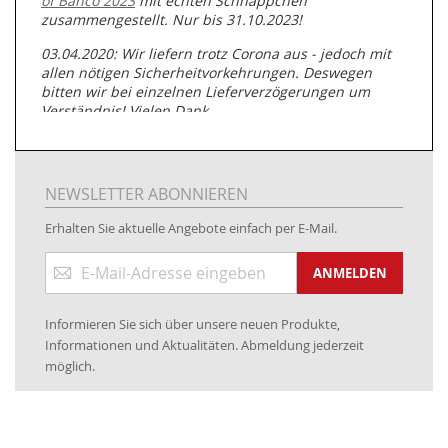
of Bahco 2023
mit echten Schnäppchen
zusammengestellt. Nur bis 31.10.2023!
03.04.2020: Wir liefern trotz Corona aus - jedoch mit
allen nötigen Sicherheitvorkehrungen. Deswegen
bitten wir bei einzelnen Lieferverzögerungen um
Verständnis! Vielen Dank.
05.07.2019: Neuester Zugang zu unserer
Produktpalette:
Produkte der Albert Roller GmbH zur
Rohrbearbeitung
NEWSLETTER ABONNIEREN
01.06.2019: Individuell
bedruckte Kabeltrommeln
auf
Erhalten Sie aktuelle Angebote einfach per E-Mail.
www.kabeltrommeln-versand.de/Kabelbedruckung
Anmeldung
04.11.2018: Überarbeitung der Corporate Identity (CI)
ANMELDEN
zum
Newsletter:
25.01.2017:
JETZT NEU
- Zahlung per paydirekt
Informieren Sie sich über unsere neuen Produkte,
16.01.2017:
JETZT NEU
- Visa & MasterCard (inkl.
Informationen und Aktualitäten. Abmeldung jederzeit
Maestro)
möglich.
12.01.2017:
JETZT NEU
- giropay, SOFORT-Überweisung
sowie eps (PAYONE)