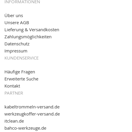
05.09.2016: NEUE Topseller bei
www.kabeltrommeln-
INFORMATIONEN
versand.de
!
Über uns
11.08.2016: Gerade entsteht unser "neuer"
Unsere AGB
Partnershop
www.transportwagen-versand.de
, der
Online-Shop für einfaches Transportieren. Einfach
Lieferung & Versandkosten
reinschauen...
Zahlungsmöglichkeiten
Datenschutz
Impressum
KUNDENSERVICE
Häufige Fragen
Erweiterte Suche
Kontakt
PARTNER
kabeltrommeln-versand.de
werkzeugkoffer-versand.de
itclean.de
bahco-werkzeuge.de