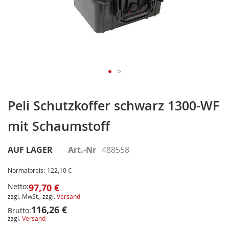
Zum
Anfang
Peli Schutzkoffer schwarz 1300-WF
der
mit Schaumstoff
Bildergalerie
springen
AUF LAGER
Art.-Nr
488558
Normalpreis:
122,10 €
Netto:
97,70 €
zzgl. MwSt., zzgl.
Versand
116,26 €
Brutto:
zzgl.
Versand