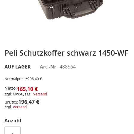
Zum
Anfang
Peli Schutzkoffer schwarz 1450-WF
der
Bildergalerie
AUF LAGER
Art.-Nr
488564
springen
Normalpreis:
206,40 €
Netto:
165,10 €
zzgl. MwSt., zzgl.
Versand
196,47 €
Brutto:
zzgl.
Versand
Anzahl