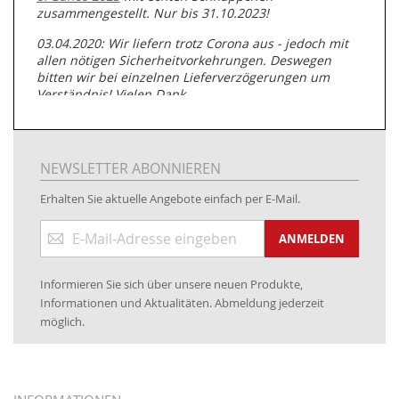
zusammengestellt. Nur bis 31.10.2023!
03.04.2020: Wir liefern trotz Corona aus - jedoch mit
allen nötigen Sicherheitvorkehrungen. Deswegen
bitten wir bei einzelnen Lieferverzögerungen um
Verständnis! Vielen Dank.
05.07.2019: Neuester Zugang zu unserer
Produktpalette:
Produkte der Albert Roller GmbH zur
Rohrbearbeitung
NEWSLETTER ABONNIEREN
01.06.2019: Individuell
bedruckte Kabeltrommeln
auf
Erhalten Sie aktuelle Angebote einfach per E-Mail.
www.kabeltrommeln-versand.de/Kabelbedruckung
Anmeldung
04.11.2018: Überarbeitung der Corporate Identity (CI)
ANMELDEN
zum
Newsletter:
25.01.2017:
JETZT NEU
- Zahlung per paydirekt
Informieren Sie sich über unsere neuen Produkte,
16.01.2017:
JETZT NEU
- Visa & MasterCard (inkl.
Informationen und Aktualitäten. Abmeldung jederzeit
Maestro)
möglich.
12.01.2017:
JETZT NEU
- giropay, SOFORT-Überweisung
sowie eps (PAYONE)
05.09.2016: NEUE Topseller bei
www.kabeltrommeln-