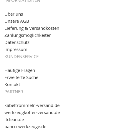
INFORMATIONEN
versand.de
!
Über uns
11.08.2016: Gerade entsteht unser "neuer"
Unsere AGB
Partnershop
www.transportwagen-versand.de
, der
Online-Shop für einfaches Transportieren. Einfach
Lieferung & Versandkosten
reinschauen...
Zahlungsmöglichkeiten
Datenschutz
Impressum
KUNDENSERVICE
Häufige Fragen
Erweiterte Suche
Kontakt
PARTNER
kabeltrommeln-versand.de
werkzeugkoffer-versand.de
itclean.de
bahco-werkzeuge.de