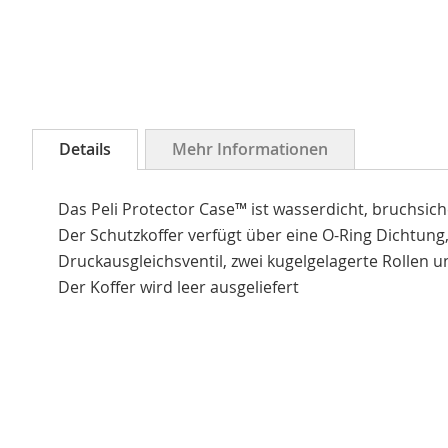
Zum
Anfang
Details
Mehr Informationen
der
Bildergalerie
Das Peli Protector Case™ ist wasserdicht, bruchsic
springen
Der Schutzkoffer verfügt über eine O-Ring Dichtung
Druckausgleichsventil, zwei kugelgelagerte Rollen un
Der Koffer wird leer ausgeliefert