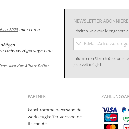
NEWSLETTER ABONNIER
ahco 2023
mit echten
Erhalten Sie aktuelle Angebote ei
Anmeldung
 nötigen
zum
nen Lieferverzögerungen um
Newsletter:
Informieren Sie sich über unse
jederzeit möglich.
Produkte der Albert Roller
.kabeltrommeln-
PARTNER
ZAHLUNGSA
kabeltrommeln-versand.de
werkzeugkoffer-versand.de
itclean.de
wie eps (PAYONE)