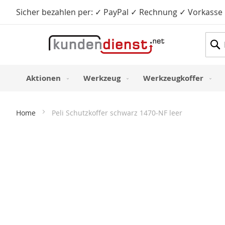
Sicher bezahlen per: ✓ PayPal ✓ Rechnung ✓ Vorkasse
Such
Aktionen
Werkzeug
Werkzeugkoffer
Home
Peli Schutzkoffer schwarz 1470-NF leer
Zum
Ende
der
Bildergalerie
springen