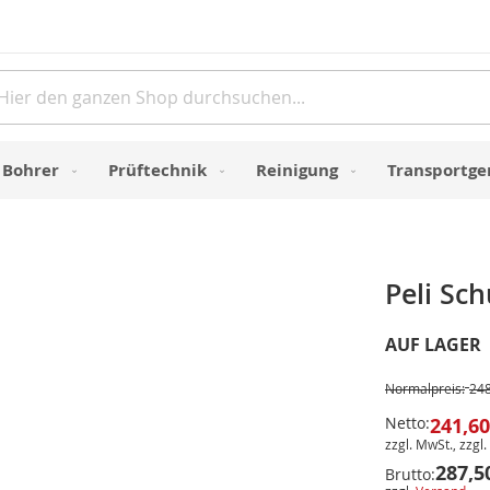
Direkt
zum
Inhalt
e
Bohrer
Prüftechnik
Reinigung
Transportge
Peli Sc
AUF LAGER
Normalpreis:
248
Netto:
241,60
zzgl. MwSt., zzgl.
287,5
Brutto: