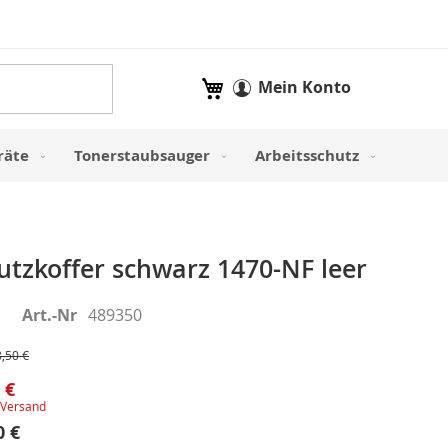
Mein Warenkorb
Mein Konto
räte
Tonerstaubsauger
Arbeitsschutz
hutzkoffer schwarz 1470-NF leer
Art.-Nr
489350
,50 €
 €
Versand
0 €