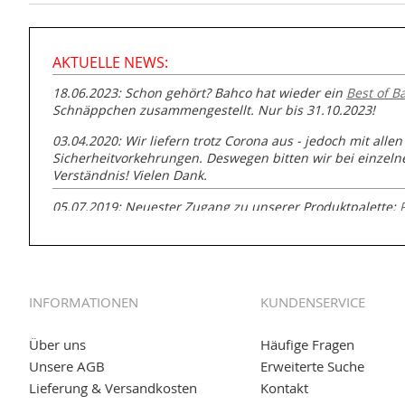
AKTUELLE NEWS:
18.06.2023: Schon gehört? Bahco hat wieder ein
Best of B
Schnäppchen zusammengestellt. Nur bis 31.10.2023!
03.04.2020: Wir liefern trotz Corona aus - jedoch mit allen
Sicherheitvorkehrungen. Deswegen bitten wir bei einzel
Verständnis! Vielen Dank.
05.07.2019: Neuester Zugang zu unserer Produktpalette:
GmbH zur Rohrbearbeitung
01.06.2019: Individuell
bedruckte Kabeltrommeln
auf
www
versand.de/Kabelbedruckung
INFORMATIONEN
KUNDENSERVICE
04.11.2018: Überarbeitung der Corporate Identity (CI)
25.01.2017:
JETZT NEU
- Zahlung per paydirekt
Über uns
Häufige Fragen
Unsere AGB
Erweiterte Suche
16.01.2017:
JETZT NEU
- Visa & MasterCard (inkl. Maestro)
Lieferung & Versandkosten
Kontakt
12.01.2017:
JETZT NEU
- giropay, SOFORT-Überweisung so