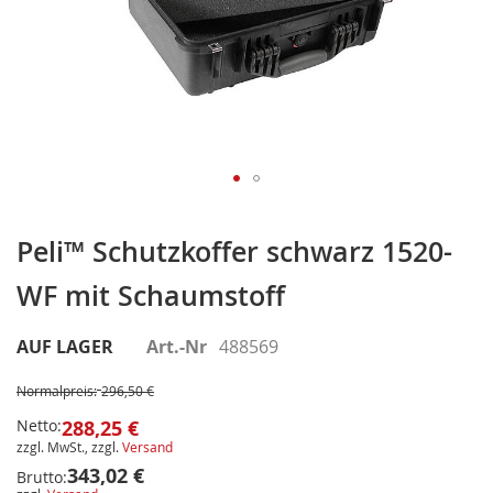
Zum
Anfang
Peli™ Schutzkoffer schwarz 1520-
der
WF mit Schaumstoff
Bildergalerie
springen
AUF LAGER
Art.-Nr
488569
Normalpreis:
296,50 €
Netto:
288,25 €
zzgl. MwSt., zzgl.
Versand
343,02 €
Brutto: