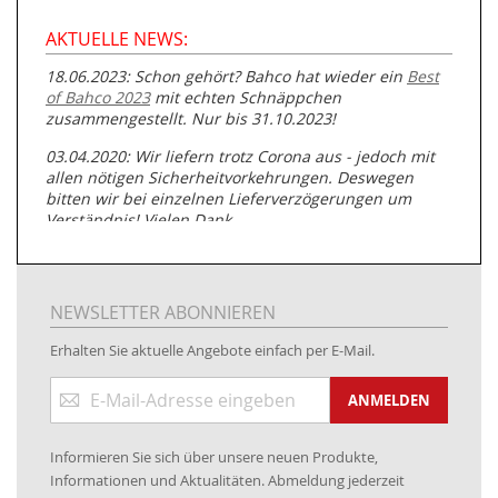
AKTUELLE NEWS:
18.06.2023: Schon gehört? Bahco hat wieder ein
Best
of Bahco 2023
mit echten Schnäppchen
zusammengestellt. Nur bis 31.10.2023!
03.04.2020: Wir liefern trotz Corona aus - jedoch mit
allen nötigen Sicherheitvorkehrungen. Deswegen
bitten wir bei einzelnen Lieferverzögerungen um
Verständnis! Vielen Dank.
05.07.2019: Neuester Zugang zu unserer
Produktpalette:
Produkte der Albert Roller GmbH zur
Rohrbearbeitung
NEWSLETTER ABONNIEREN
01.06.2019: Individuell
bedruckte Kabeltrommeln
auf
Erhalten Sie aktuelle Angebote einfach per E-Mail.
www.kabeltrommeln-versand.de/Kabelbedruckung
Anmeldung
04.11.2018: Überarbeitung der Corporate Identity (CI)
ANMELDEN
zum
Newsletter:
25.01.2017:
JETZT NEU
- Zahlung per paydirekt
Informieren Sie sich über unsere neuen Produkte,
16.01.2017:
JETZT NEU
- Visa & MasterCard (inkl.
Informationen und Aktualitäten. Abmeldung jederzeit