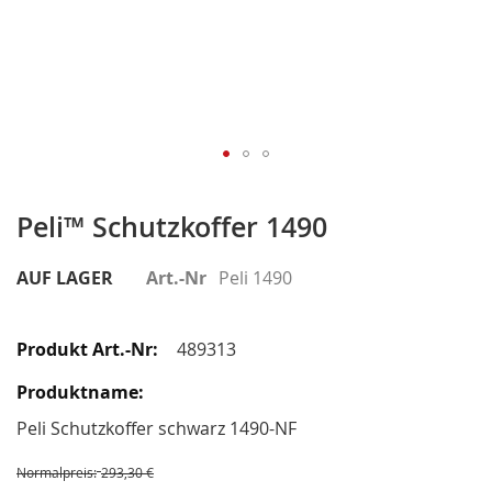
Zum
Anfang
Peli™ Schutzkoffer 1490
der
Bildergalerie
AUF LAGER
Art.-Nr
Peli 1490
springen
Gruppiert
Produkte
489313
-
Artikel
Peli Schutzkoffer schwarz 1490-NF
Normalpreis:
293,30 €