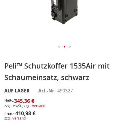
Zum
Anfang
Peli™ Schutzkoffer 1535Air mit
der
Schaumeinsatz, schwarz
Bildergalerie
springen
AUF LAGER
Art.-Nr
490327
345,36 €
Netto:
zzgl. MwSt., zzgl.
Versand
410,98 €
Brutto:
zzgl.
Versand