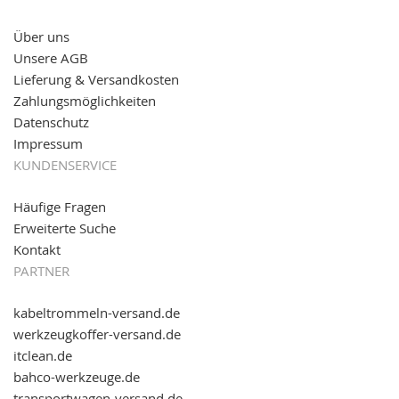
versand.de
!
Über uns
11.08.2016: Gerade entsteht unser "neuer"
Unsere AGB
Partnershop
www.transportwagen-versand.de
, der
Online-Shop für einfaches Transportieren. Einfach
Lieferung & Versandkosten
reinschauen...
Zahlungsmöglichkeiten
Datenschutz
Impressum
KUNDENSERVICE
Häufige Fragen
Erweiterte Suche
Kontakt
PARTNER
kabeltrommeln-versand.de
werkzeugkoffer-versand.de
itclean.de
bahco-werkzeuge.de
transportwagen-versand.de