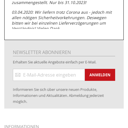
zusammengestellt. Nur bis 31.10.2023!
03.04.2020: Wir liefern trotz Corona aus - jedoch mit
allen nötigen Sicherheitvorkehrungen. Deswegen
bitten wir bei einzelnen Lieferverzögerungen um
Verständnis! Vielen Dank.
05.07.2019: Neuester Zugang zu unserer
Produktpalette:
Produkte der Albert Roller GmbH zur
Rohrbearbeitung
NEWSLETTER ABONNIEREN
01.06.2019: Individuell
bedruckte Kabeltrommeln
auf
Erhalten Sie aktuelle Angebote einfach per E-Mail.
www.kabeltrommeln-versand.de/Kabelbedruckung
Anmeldung
04.11.2018: Überarbeitung der Corporate Identity (CI)
ANMELDEN
zum
Newsletter:
25.01.2017:
JETZT NEU
- Zahlung per paydirekt
Informieren Sie sich über unsere neuen Produkte,
16.01.2017:
JETZT NEU
- Visa & MasterCard (inkl.
Informationen und Aktualitäten. Abmeldung jederzeit
Maestro)
möglich.
12.01.2017:
JETZT NEU
- giropay, SOFORT-Überweisung
sowie eps (PAYONE)
05.09.2016: NEUE Topseller bei
www.kabeltrommeln-
INFORMATIONEN