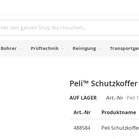
Direkt
zum
Inhalt
e
Bohrer
Prüftechnik
Reinigung
Transportge
Peli™ Schutzkoffer
AUF LAGER
Art.-Nr
Peli 
Art.-Nr
Produktname
Gruppiert
488584
Peli Schutzkoff
Produkte