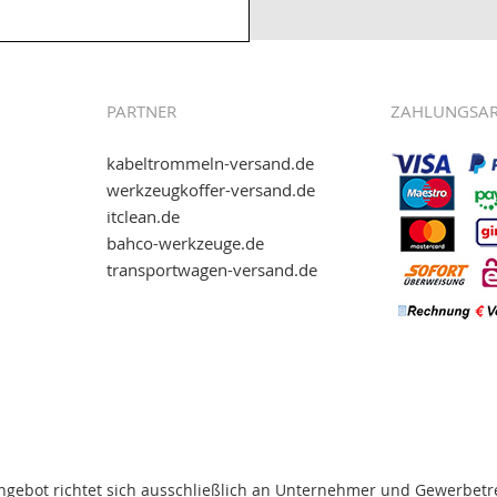
.kabeltrommeln-
PARTNER
ZAHLUNGSA
kabeltrommeln-versand.de
werkzeugkoffer-versand.de
itclean.de
wie eps (PAYONE)
bahco-werkzeuge.de
and.de
!
transportwagen-versand.de
ww.transportwagen-
. Einfach reinschauen...
ngebot richtet sich ausschließlich an Unternehmer und Gewerbetr