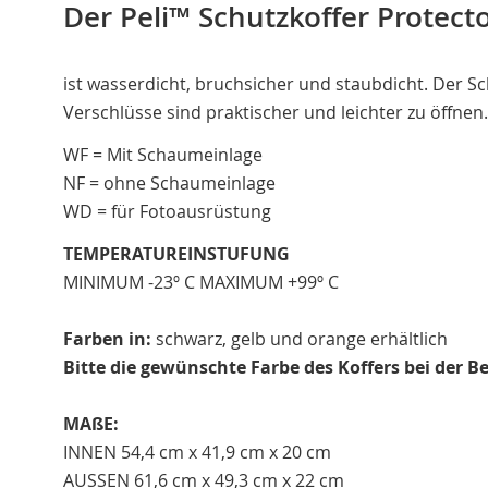
Der Peli™ Schutzkoffer Protect
ist wasserdicht, bruchsicher und staubdicht. Der S
Verschlüsse sind praktischer und leichter zu öffne
WF = Mit Schaumeinlage
NF = ohne Schaumeinlage
WD = für Fotoausrüstung
TEMPERATUREINSTUFUNG
MINIMUM -23º C MAXIMUM +99º C
Farben in:
schwarz, gelb und orange erhältlich
Bitte die gewünschte Farbe des Koffers bei der B
MAßE:
INNEN 54,4 cm x 41,9 cm x 20 cm
AUSSEN 61,6 cm x 49,3 cm x 22 cm