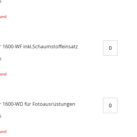
€
sand
er 1600-WF inkl.Schaumstoffeinsatz
€
sand
er 1600-WD für Fotoausrüstungen
€
sand