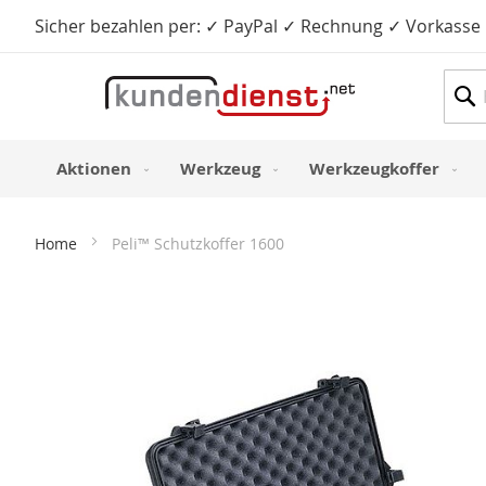
Sicher bezahlen per: ✓ PayPal ✓ Rechnung ✓ Vorkasse
Such
Aktionen
Werkzeug
Werkzeugkoffer
Home
Peli™ Schutzkoffer 1600
Zum
Ende
der
Bildergalerie
springen