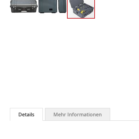
Zum
Anfang
der
Bildergalerie
springen
Details
Mehr Informationen