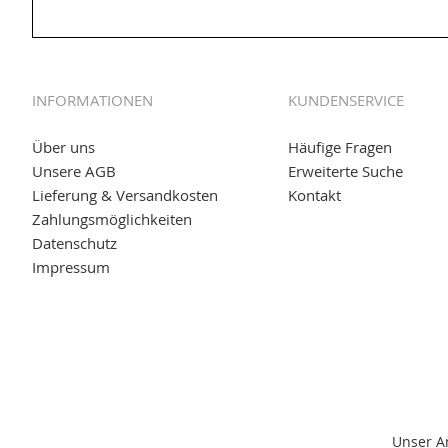
GmbH zur Rohrbearbeitung
01.06.2019: Individuell
bedruckte Kabeltrommeln
auf
www
versand.de/Kabelbedruckung
INFORMATIONEN
KUNDENSERVICE
04.11.2018: Überarbeitung der Corporate Identity (CI)
25.01.2017:
JETZT NEU
- Zahlung per paydirekt
Über uns
Häufige Fragen
Unsere AGB
Erweiterte Suche
16.01.2017:
JETZT NEU
- Visa & MasterCard (inkl. Maestro)
Lieferung & Versandkosten
Kontakt
12.01.2017:
JETZT NEU
- giropay, SOFORT-Überweisung so
Zahlungsmöglichkeiten
Datenschutz
05.09.2016: NEUE Topseller bei
www.kabeltrommeln-vers
Impressum
11.08.2016: Gerade entsteht unser "neuer" Partnershop
w
versand.de
, der Online-Shop für einfaches Transportieren
Unser A