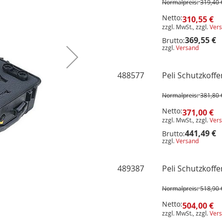
-
Normalpreis:
319,40 
Artikel
Netto:
310,55 €
zzgl. MwSt., zzgl.
Ver
369,55 €
Brutto:
zzgl.
Versand
488577
Peli Schutzkoff
Normalpreis:
381,80 
Netto:
371,00 €
zzgl. MwSt., zzgl.
Ver
441,49 €
Brutto:
zzgl.
Versand
489387
Peli Schutzkoff
Normalpreis:
518,90 
Netto:
504,00 €
zzgl. MwSt., zzgl.
Ver