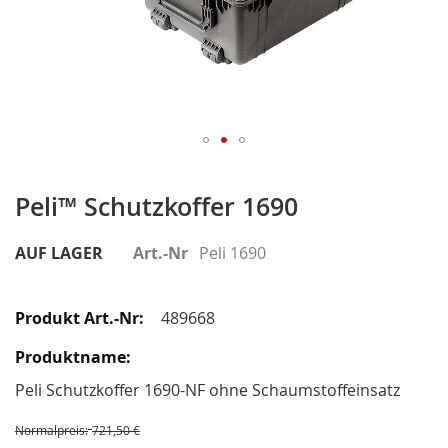
Zum
Anfang
Peli™ Schutzkoffer 1690
der
Bildergalerie
AUF LAGER
Art.-Nr
Peli 1690
springen
Gruppiert
Produkte
489668
-
Artikel
Peli Schutzkoffer 1690-NF ohne Schaumstoffeinsatz
Normalpreis:
721,50 €