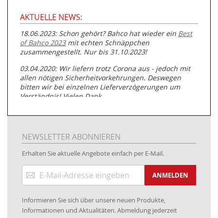
AKTUELLE NEWS:
18.06.2023: Schon gehört? Bahco hat wieder ein
Best
of Bahco 2023
mit echten Schnäppchen
zusammengestellt. Nur bis 31.10.2023!
03.04.2020: Wir liefern trotz Corona aus - jedoch mit
allen nötigen Sicherheitvorkehrungen. Deswegen
bitten wir bei einzelnen Lieferverzögerungen um
Verständnis! Vielen Dank.
05.07.2019: Neuester Zugang zu unserer
Produktpalette:
Produkte der Albert Roller GmbH zur
Rohrbearbeitung
NEWSLETTER ABONNIEREN
01.06.2019: Individuell
bedruckte Kabeltrommeln
auf
Erhalten Sie aktuelle Angebote einfach per E-Mail.
www.kabeltrommeln-versand.de/Kabelbedruckung
Anmeldung
04.11.2018: Überarbeitung der Corporate Identity (CI)
ANMELDEN
zum
Newsletter:
25.01.2017:
JETZT NEU
- Zahlung per paydirekt
Informieren Sie sich über unsere neuen Produkte,
16.01.2017:
JETZT NEU
- Visa & MasterCard (inkl.
Informationen und Aktualitäten. Abmeldung jederzeit