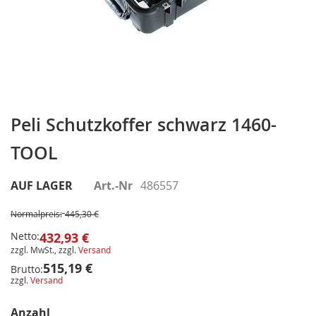
Zum
Anfang
Peli Schutzkoffer schwarz 1460-
der
TOOL
Bildergalerie
springen
AUF LAGER
Art.-Nr
486557
Normalpreis:
445,30 €
Netto:
432,93 €
zzgl. MwSt., zzgl.
Versand
515,19 €
Brutto:
zzgl.
Versand
Anzahl