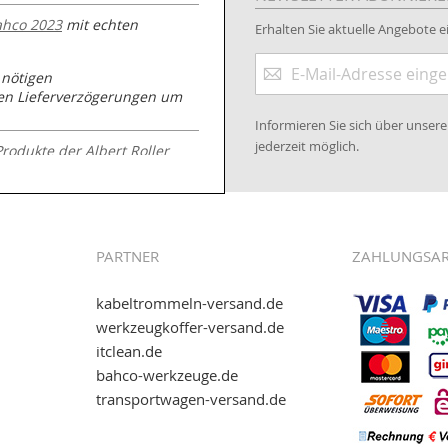
ahco 2023
mit echten
Erhalten Sie aktuelle Angebote ei
Anmeldung
 nötigen
zum
nen Lieferverzögerungen um
Newsletter:
Informieren Sie sich über unse
jederzeit möglich.
Produkte der Albert Roller
.kabeltrommeln-
PARTNER
ZAHLUNGSA
kabeltrommeln-versand.de
werkzeugkoffer-versand.de
itclean.de
wie eps (PAYONE)
bahco-werkzeuge.de
and.de
!
transportwagen-versand.de
ww.transportwagen-