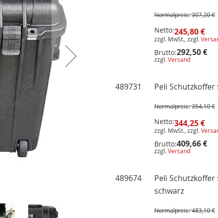
Produkte
-
Normalpreis:
307,20 €
Artikel
Netto:
245,80 €
zzgl. MwSt., zzgl.
Versa
292,50 €
Brutto:
zzgl.
Versand
489731
Peli Schutzkoffe
Normalpreis:
354,10 €
Netto:
344,25 €
zzgl. MwSt., zzgl.
Versa
409,66 €
Brutto:
zzgl.
Versand
489674
Peli Schutzkoffer
schwarz
Normalpreis:
483,10 €