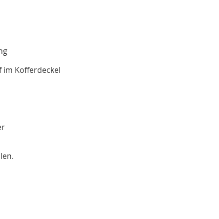
ng
im Kofferdeckel
er
len.