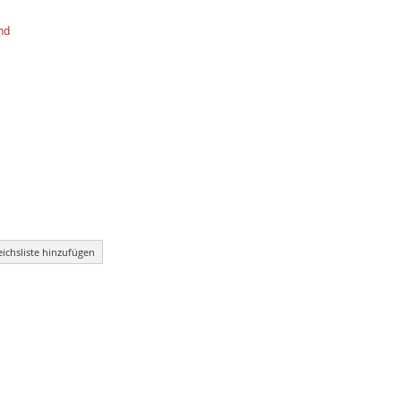
nd
eichsliste hinzufügen