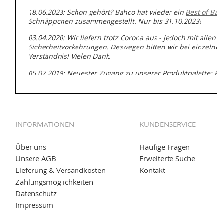
18.06.2023: Schon gehört? Bahco hat wieder ein
Best of B
Schnäppchen zusammengestellt. Nur bis 31.10.2023!
03.04.2020: Wir liefern trotz Corona aus - jedoch mit allen
Sicherheitvorkehrungen. Deswegen bitten wir bei einzel
Verständnis! Vielen Dank.
05.07.2019: Neuester Zugang zu unserer Produktpalette:
GmbH zur Rohrbearbeitung
01.06.2019: Individuell
bedruckte Kabeltrommeln
auf
www
versand.de/Kabelbedruckung
INFORMATIONEN
KUNDENSERVICE
04.11.2018: Überarbeitung der Corporate Identity (CI)
25.01.2017:
JETZT NEU
- Zahlung per paydirekt
Über uns
Häufige Fragen
Unsere AGB
Erweiterte Suche
16.01.2017:
JETZT NEU
- Visa & MasterCard (inkl. Maestro)
Lieferung & Versandkosten
Kontakt
12.01.2017:
JETZT NEU
- giropay, SOFORT-Überweisung so
Zahlungsmöglichkeiten
Datenschutz
05.09.2016: NEUE Topseller bei
www.kabeltrommeln-vers
Impressum
11.08.2016: Gerade entsteht unser "neuer" Partnershop
w