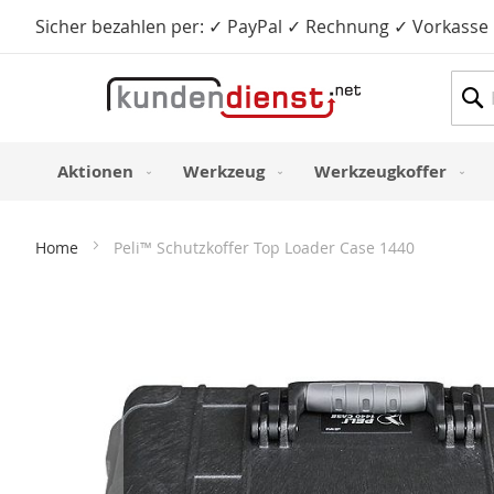
Sicher bezahlen per: ✓ PayPal ✓ Rechnung ✓ Vorkasse
Such
Aktionen
Werkzeug
Werkzeugkoffer
Home
Peli™ Schutzkoffer Top Loader Case 1440
Zum
Ende
der
Bildergalerie
springen