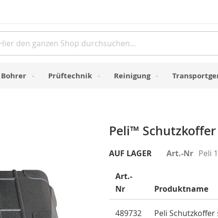
Direkt
zum
Inhalt
e
Bohrer
Prüftechnik
Reinigung
Transportge
Peli™ Schutzkoffe
AUF LAGER
Art.-Nr
Peli 
Art.-
Nr
Produktname
Gruppiert
489732
Peli Schutzkoffer