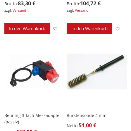
83,30 €
104,72 €
Brutto:
Brutto:
zzgl.
Versand
zzgl.
Versand
Zur Wunschliste hinzufügen
Zur 
In den Warenkorb
In den Warenkorb
Benning 3-fach Messadapter
Bürstensonde 4 mm
(passiv)
51,00 €
Netto: