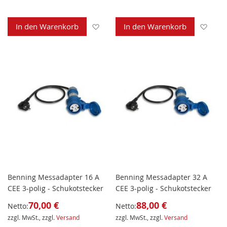
Zur Wunschliste hinzufügen
Zur 
In den Warenkorb
In den Warenkorb
Benning Messadapter 16 A
Benning Messadapter 32 A
CEE 3-polig - Schukotstecker
CEE 3-polig - Schukotstecker
70,00 €
88,00 €
Netto:
Netto:
zzgl. MwSt., zzgl.
Versand
zzgl. MwSt., zzgl.
Versand