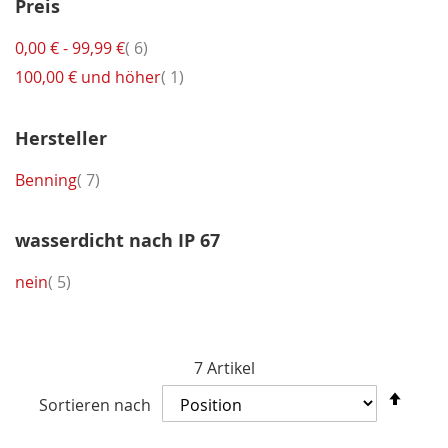
Preis
Artikel
0,00 €
-
99,99 €
6
Artikel
100,00 €
und höher
1
Hersteller
Artikel
Benning
7
wasserdicht nach IP 67
Artikel
nein
5
7
Artikel
In
Sortieren nach
abst
Reih