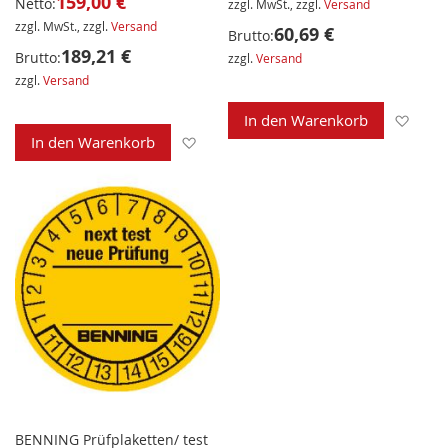
159,00 €
Netto:
zzgl. MwSt., zzgl.
Versand
zzgl. MwSt., zzgl.
Versand
60,69 €
Brutto:
189,21 €
Brutto:
zzgl.
Versand
zzgl.
Versand
Zur 
In den Warenkorb
Zur Wunschliste hinzufügen
In den Warenkorb
BENNING Prüfplaketten/ test