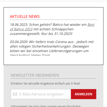
AKTUELLE NEWS:
18.06.2023: Schon gehört? Bahco hat wieder ein
Best
of Bahco 2023
mit echten Schnäppchen
zusammengestellt. Nur bis 31.10.2023!
03.04.2020: Wir liefern trotz Corona aus - jedoch mit
allen nötigen Sicherheitvorkehrungen. Deswegen
bitten wir bei einzelnen Lieferverzögerungen um
Verständnis! Vielen Dank.
05.07.2019: Neuester Zugang zu unserer
Produktpalette:
Produkte der Albert Roller GmbH zur
Rohrbearbeitung
NEWSLETTER ABONNIEREN
01.06.2019: Individuell
bedruckte Kabeltrommeln
auf
Erhalten Sie aktuelle Angebote einfach per E-Mail.
www.kabeltrommeln-versand.de/Kabelbedruckung
Anmeldung
04.11.2018: Überarbeitung der Corporate Identity (CI)
ANMELDEN
zum
Newsletter:
25.01.2017:
JETZT NEU
- Zahlung per paydirekt
Informieren Sie sich über unsere neuen Produkte,