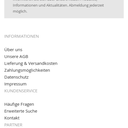
16.01.2017:
JETZT NEU
- Visa & MasterCard (inkl.
Informationen und Aktualitäten. Abmeldung jederzeit
Maestro)
möglich.
12.01.2017:
JETZT NEU
- giropay, SOFORT-Überweisung
sowie eps (PAYONE)
05.09.2016: NEUE Topseller bei
www.kabeltrommeln-
INFORMATIONEN
versand.de
!
Über uns
11.08.2016: Gerade entsteht unser "neuer"
Unsere AGB
Partnershop
www.transportwagen-versand.de
, der
Online-Shop für einfaches Transportieren. Einfach
Lieferung & Versandkosten
reinschauen...
Zahlungsmöglichkeiten
Datenschutz
Impressum
KUNDENSERVICE
Häufige Fragen
Erweiterte Suche
Kontakt
PARTNER