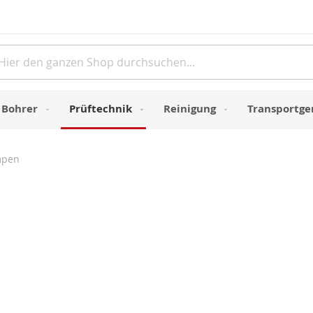
Direkt
zum
Inhalt
e
Bohrer
Prüftechnik
Reinigung
Transportge
mpen