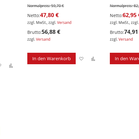
Normalpreis:
59,70 €
Normalpreis:
82
47,80 €
62,95 
Netto:
Netto:
zzgl. MwSt., zzgl.
Versand
zzgl. MwSt., zzgl
56,88 €
74,91
Brutto:
Brutto:
zzgl.
Versand
zzgl.
Versand
Zur
Zur
In den Warenkorb
In den War
Zur
Zur
Wunschliste
Vergleichsliste
Wunschliste
Vergleichsliste
hinzufügen
hinzufügen
hinzufügen
hinzufügen