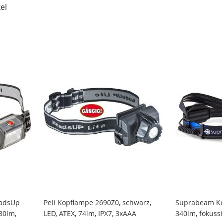
el
eadsUp
Peli Kopflampe 2690Z0, schwarz,
Suprabeam Ko
 30lm,
LED, ATEX, 74lm, IPX7, 3xAAA
340lm, fokuss