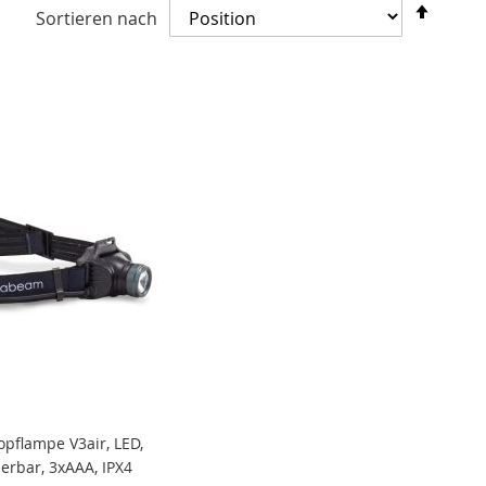
In
Sortieren nach
abste
Reihe
pflampe V3air, LED,
ierbar, 3xAAA, IPX4