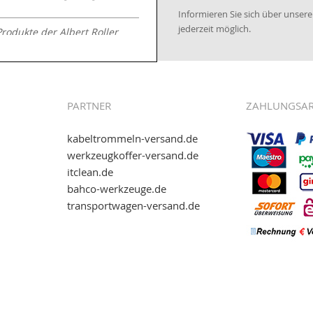
Informieren Sie sich über unse
jederzeit möglich.
Produkte der Albert Roller
.kabeltrommeln-
PARTNER
ZAHLUNGSA
kabeltrommeln-versand.de
werkzeugkoffer-versand.de
itclean.de
wie eps (PAYONE)
bahco-werkzeuge.de
and.de
!
transportwagen-versand.de
ww.transportwagen-
. Einfach reinschauen...