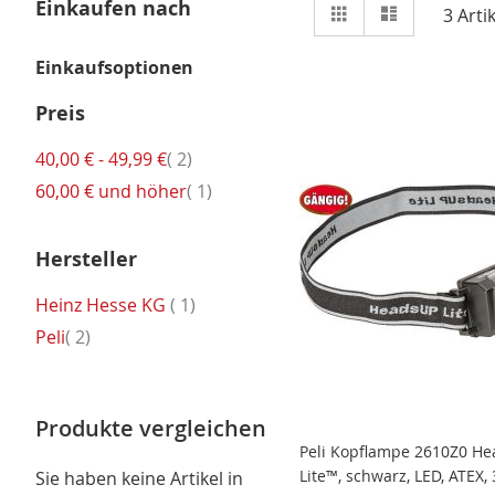
Ansicht
Einkaufen nach
Raster
Liste
3
Artik
als
Einkaufsoptionen
Preis
Artikel
40,00 €
-
49,99 €
2
Artikel
60,00 €
und höher
1
Hersteller
Artikel
Heinz Hesse KG
1
Artikel
Peli
2
Produkte vergleichen
Peli Kopflampe 2610Z0 H
Lite™, schwarz, LED, ATEX,
Sie haben keine Artikel in