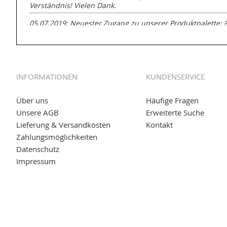
Verständnis! Vielen Dank.
05.07.2019: Neuester Zugang zu unserer Produktpalette:
GmbH zur Rohrbearbeitung
01.06.2019: Individuell
bedruckte Kabeltrommeln
auf
www
versand.de/Kabelbedruckung
INFORMATIONEN
KUNDENSERVICE
04.11.2018: Überarbeitung der Corporate Identity (CI)
25.01.2017:
JETZT NEU
- Zahlung per paydirekt
Über uns
Häufige Fragen
Unsere AGB
Erweiterte Suche
16.01.2017:
JETZT NEU
- Visa & MasterCard (inkl. Maestro)
Lieferung & Versandkosten
Kontakt
12.01.2017:
JETZT NEU
- giropay, SOFORT-Überweisung so
Zahlungsmöglichkeiten
Datenschutz
05.09.2016: NEUE Topseller bei
www.kabeltrommeln-vers
Impressum
11.08.2016: Gerade entsteht unser "neuer" Partnershop
w
versand.de
, der Online-Shop für einfaches Transportieren