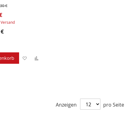
,30 €
€
.
Versand
 €
Zur
Zur
enkorb
Wunschliste
Vergleichsliste
hinzufügen
hinzufügen
Anzeigen
pro Seite