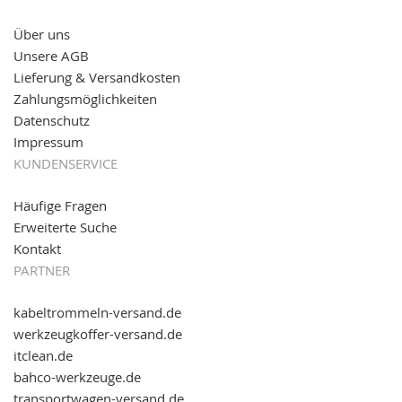
versand.de
!
Über uns
11.08.2016: Gerade entsteht unser "neuer"
Unsere AGB
Partnershop
www.transportwagen-versand.de
, der
Online-Shop für einfaches Transportieren. Einfach
Lieferung & Versandkosten
reinschauen...
Zahlungsmöglichkeiten
Datenschutz
Impressum
KUNDENSERVICE
Häufige Fragen
Erweiterte Suche
Kontakt
PARTNER
kabeltrommeln-versand.de
werkzeugkoffer-versand.de
itclean.de
bahco-werkzeuge.de
transportwagen-versand.de