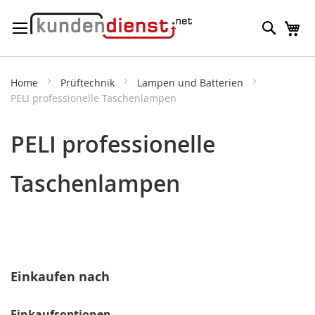
Direkt
Suche
M
zum
Inhalt
Home
Prüftechnik
Lampen und Batterien
PELI professionelle Taschenlampen
PELI professionelle
Taschenlampen
Einkaufen nach
Einkaufsoptionen