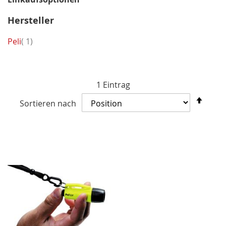
Hersteller
Artikel
Peli
1
1
Eintrag
In
Sortieren nach
abst
Reih