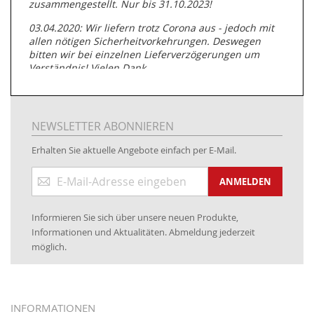
zusammengestellt. Nur bis 31.10.2023!
03.04.2020: Wir liefern trotz Corona aus - jedoch mit
allen nötigen Sicherheitvorkehrungen. Deswegen
bitten wir bei einzelnen Lieferverzögerungen um
Verständnis! Vielen Dank.
05.07.2019: Neuester Zugang zu unserer
Produktpalette:
Produkte der Albert Roller GmbH zur
Rohrbearbeitung
NEWSLETTER ABONNIEREN
01.06.2019: Individuell
bedruckte Kabeltrommeln
auf
Erhalten Sie aktuelle Angebote einfach per E-Mail.
www.kabeltrommeln-versand.de/Kabelbedruckung
Anmeldung
04.11.2018: Überarbeitung der Corporate Identity (CI)
ANMELDEN
zum
Newsletter:
25.01.2017:
JETZT NEU
- Zahlung per paydirekt
Informieren Sie sich über unsere neuen Produkte,
16.01.2017:
JETZT NEU
- Visa & MasterCard (inkl.
Informationen und Aktualitäten. Abmeldung jederzeit
Maestro)
möglich.
12.01.2017:
JETZT NEU
- giropay, SOFORT-Überweisung
sowie eps (PAYONE)
05.09.2016: NEUE Topseller bei
www.kabeltrommeln-
INFORMATIONEN