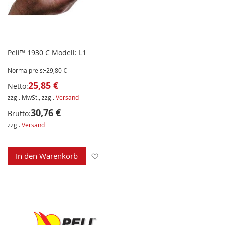
Peli™ 1930 C Modell: L1
Normalpreis:
29,80 €
25,85 €
Netto:
zzgl. MwSt., zzgl.
Versand
30,76 €
Brutto:
zzgl.
Versand
Zur Wunschliste hinzufügen
In den Warenkorb